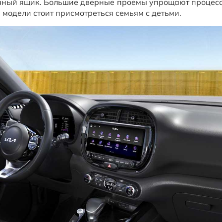
чный ящик. Большие дверные проемы упрощают процесс 
 модели стоит присмотреться семьям с детьми.