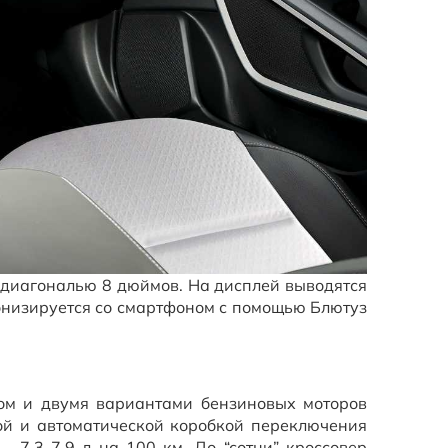
 диагональю 8 дюймов. На дисплей выводятся
онизируется со смартфоном с помощью Блютуз
ом и двумя вариантами бензиновых моторов
кой и автоматической коробкой переключения
 7.3-7.9 л на 100 км. До “сотни” кроссовер