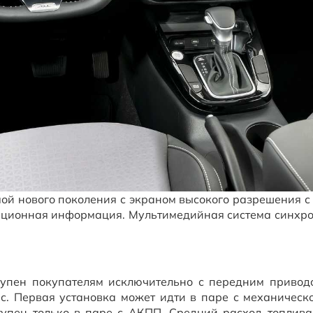
ой нового поколения с экраном высокого разрешения с
гационная информация. Мультимедийная система синхр
упен покупателям исключительно с передним привод
л.с. Первая установка может идти в паре с механичес
тупен только в паре с АКПП. Средний расход топлива -