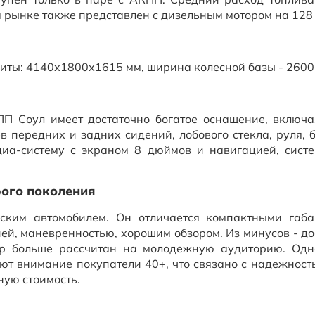
м рынке также представлен с дизельным мотором на 128 л
риты: 4140х1800х1615 мм, ширина колесной базы - 2600
П Соул имеет достаточно богатое оснащение, включа
ев передних и задних сидений, лобового стекла, руля, 
диа-систему с экраном 8 дюймов и навигацией, сист
рого поколения
ским автомобилем. Он отличается компактными габа
й, маневренностью, хорошим обзором. Из минусов - до
вер больше рассчитан на молодежную аудиторию. Од
ют внимание покупатели 40+, что связано с надежност
ную стоимость.