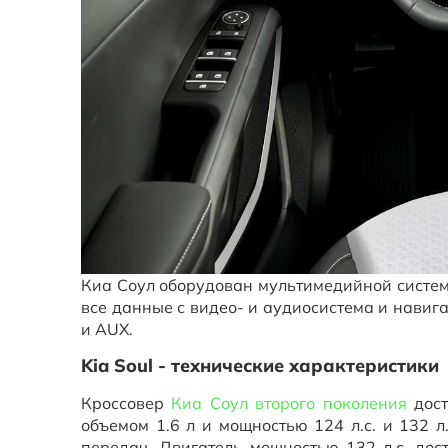
Киа Соул оборудован мультимедийной систем
все данные с видео- и аудиосистема и нави
и AUX.
Kia Soul - технические характеристики
Кроссовер
Киа Соул второго поколения
дост
объемом 1.6 л и мощностью 124 л.с. и 132 
передач. Двигатель мощностью 132 л.с. дос