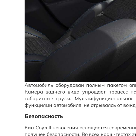
Автомобиль оборудован полным пакетом опц
Камера заднего вида упрощает процесс па
габаритные грузы. Мультифункциональное 
функциями автомобиля, не отрываясь от вожд
Безопасность
Киа Соул II поколения оснащается современн
подушек безопасности. Во всех краш-тестах э