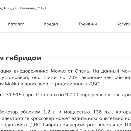
а-Дону, ул. Вавилова, 71Б/1
Каталог
Кредит
Трейд-ин
Услуги
м гибридом
ация внедорожника Мокка от Опель. На данный мом
 установкой, она почти на 20% экономичнее обычн
ия Mokka и кроссовер с традиционным ДВС.
- 31 915 евро. Он почти на 9 000 евро дешевле электри
бомотор объемом 1,2 л и мощностью 136 л.с., котор
электротяге кроссовер может ездить исключительно на н
подключать ДВС. Гибридная версия разгоняется до 100 
д топлива у новинки составляет 4,9 л на 100 км. Кроссо