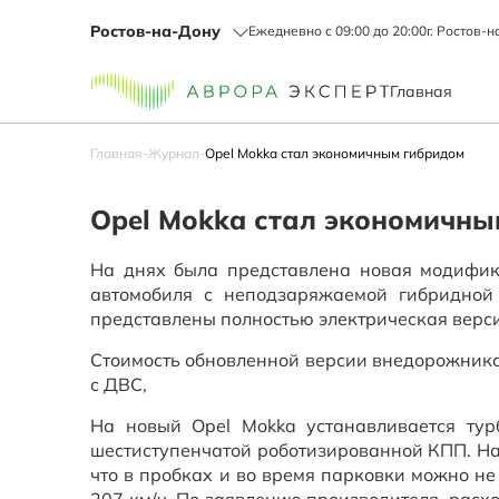
Ростов-на-Дону
Ежедневно с 09:00 до 20:00
г. Ростов-н
Главная
Главная
-
Журнал
-
Opel Mokka стал экономичным гибридом
Opel Mokka стал экономичны
На днях была представлена новая модифик
автомобиля с неподзаряжаемой гибридной
представлены полностью электрическая верс
Стоимость обновленной версии внедорожника 
с ДВС,
На новый Opel Mokka устанавливается тур
шестиступенчатой роботизированной КПП. На 
что в пробках и во время парковки можно не 
207 км/ч. По заявлению производителя, расхо