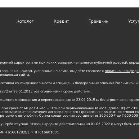
Каталог
Кредит
Трейд-ин
Услу
онный характер и ни при каких условиях не является публичной офертой, опре
 звонке на номера, указанные на сайте, вы даёте согласие с
политикой конфиде
владельца сайта.
 политикой конфиденциальности и защищены Федеральным законом Российской Фе
272 от 28.01.2015 Без ограничения срока действия.
вление страхования и перестрахования от 23.09.2015 г., без ограничения срока
 при сроке от 60 до 84 мес. – 18% при первоначальном взносе (далее ПВ) от 20
зе заемщика от заключения договора личного страхования процентная ставка с
ретаемого автомобиля. Сумма кредитования составляет от 300 000 ₽ до 7 000 000 
ущерба от угона. Условия кредита действительны на 01.06.2022 и могут быть из
 ИНН 6166128253, КПП 616601001