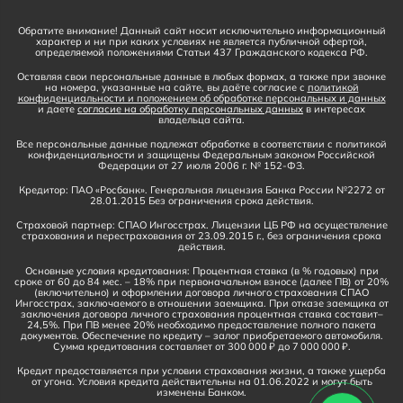
Обратите внимание! Данный сайт носит исключительно информационный
характер и ни при каких условиях не является публичной офертой,
определяемой положениями Статьи 437 Гражданского кодекса РФ.
Оставляя свои персональные данные в любых формах, а также при звонке
на номера, указанные на сайте, вы даёте согласие с
политикой
конфиденциальности и положением об обработке персональных и данных
и даете
согласие на обработку персональных данных
в интересах
владельца сайта.
Все персональные данные подлежат обработке в соответствии с политикой
конфиденциальности и защищены Федеральным законом Российской
Федерации от 27 июля 2006 г. № 152-ФЗ.
Кредитор: ПАО «Росбанк». Генеральная лицензия Банка России №2272 от
28.01.2015 Без ограничения срока действия.
Страховой партнер: СПАО Ингосстрах. Лицензии ЦБ РФ на осуществление
страхования и перестрахования от 23.09.2015 г., без ограничения срока
действия.
Основные условия кредитования: Процентная ставка (в % годовых) при
сроке от 60 до 84 мес. – 18% при первоначальном взносе (далее ПВ) от 20%
(включительно) и оформлении договора личного страхования СПАО
Ингосстрах, заключаемого в отношении заемщика. При отказе заемщика от
заключения договора личного страхования процентная ставка составит–
24,5%. При ПВ менее 20% необходимо предоставление полного пакета
документов. Обеспечение по кредиту – залог приобретаемого автомобиля.
Сумма кредитования составляет от 300 000 ₽ до 7 000 000 ₽.
Кредит предоставляется при условии страхования жизни, а также ущерба
от угона. Условия кредита действительны на 01.06.2022 и могут быть
изменены Банком.