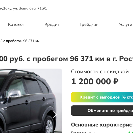
а-Дону, ул. Вавилова, 71Б/1
Каталог
Кредит
Трейд-ин
Услуги
3 с пробегом 96 371 км
000 руб. с пробегом 96 371 км в г. Р
Стоимость со скидкой
1 200 000 ₽
Кредит с выгодной % ст
Обменять по трейд-
Основные характерис
Владельцы:
1 