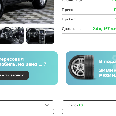
Привод:
Пробег:
Двигатель:
2.4 л, 167 л.
тересовал
В пода
обиль, но цена ... ?
ЗИМН
РЕЗИН
азать звонок
Салон
10