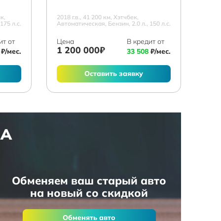
к,
2018 г.в., 41 200 км, Хэтчбек,
175 л.с.
Автоматическая, Бензин, 2.0 л., 150 л.с.
ит от
Цена
В кредит от
1 200 000₽
₽/мес.
33 508
₽/мес.
Оставить заявку
НА
Обменяем ваш старый авто
на новый со скидкой
Обменять авто