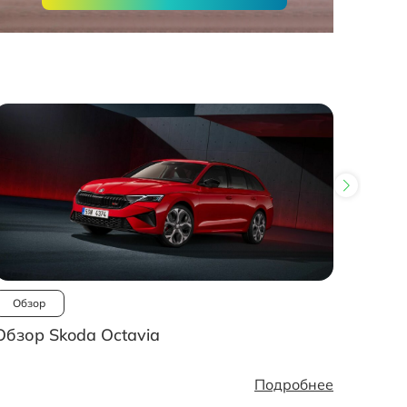
Обзор
Ново
Обзор Skoda Octavia
Рынок
стано
Подробнее