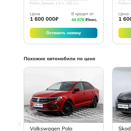
Робот, Бензин, 1.4 л., 150 л.с.
Робот, 
Цена
В кредит от
Цена
1 600 000₽
1 60
44 678
₽/мес.
Оставить заявку
Похожие автомобили по цене
Volkswagen Polo
Skod