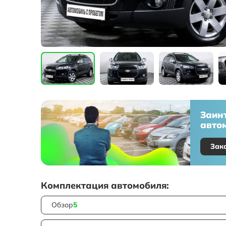
Заин
автом
Зак
Комплектация автомобиля:
Обзор
5