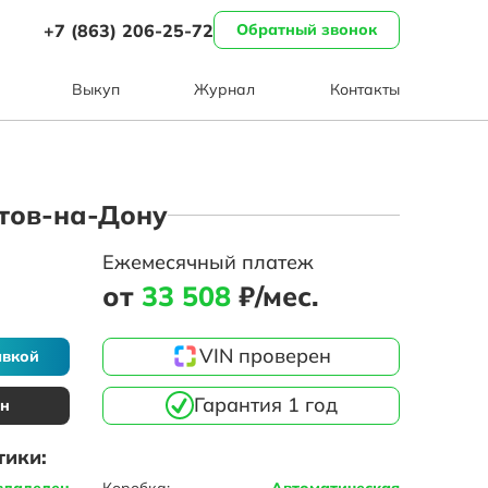
+7 (863) 206-25-72
Обратный звонок
Выкуп
Журнал
Контакты
остов-на-Дону
Ежемесячный платеж
от
33 508
₽/мес.
VIN проверен
авкой
Гарантия 1 год
ин
тики:
владелец
Коробка:
Автоматическая