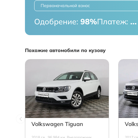
Первоначальной взнос
Одобрение:
98%
Платеж:
...
Похожие автомобили по кузову
Volkswagen Tiguan
Volk
2018 г.в., 96 984 км, Внедорожник,
2017 г.