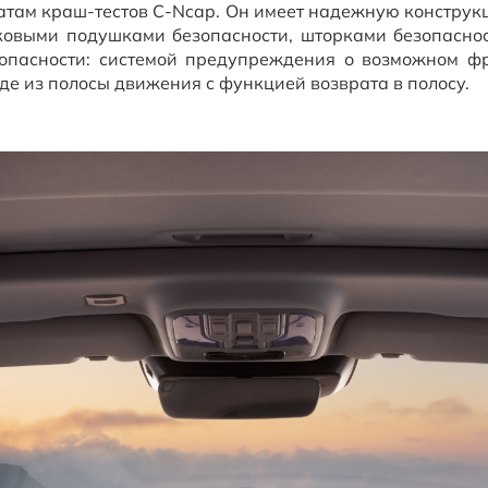
там краш-тестов C-Ncap. Он имеет надежную конструкц
овыми подушками безопасности, шторками безопаснос
опасности: системой предупреждения о возможном фр
де из полосы движения с функцией возврата в полосу.