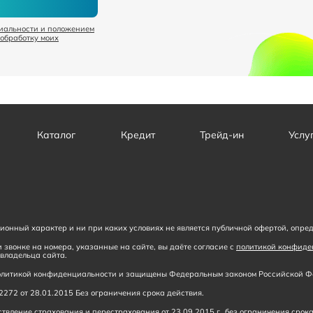
иальности и положением
 обработку моих
Каталог
Кредит
Трейд-ин
Услу
онный характер и ни при каких условиях не является публичной офертой, опре
 звонке на номера, указанные на сайте, вы даёте согласие с
политикой конфиде
владельца сайта.
 политикой конфиденциальности и защищены Федеральным законом Российской Фе
272 от 28.01.2015 Без ограничения срока действия.
вление страхования и перестрахования от 23.09.2015 г., без ограничения срока