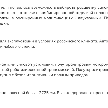
ателя появилась возможность выбирать расцветку салон
ном цвете, а также с комбинированной отделкой салон
олем, в расширенных модификациях - двухзонным. П
адки.
для эксплуатации в условиях российского климата. Авт
и лобового стекла.
иантами силовой установки: полуторалитровым мотором
нчатой роботизированной трансмиссией. Полуторалитров
ступна с безальтернативным полным приводом.
на колесной базы - 2725 мм. Высота дорожного просвета