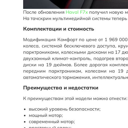
После обновления
Haval F7x
получил новую м
На тачскрин мультимедийной системы теперь 
Комплектации и стоимость
Модификация Комфорт по цене от 1 969 000
колеса, системой бесключевого доступа, кр
парктрониками, колесными дисками на 17 дюй
двухзонный климат-контроль, подогрев второ
диски на 19 дюймов. Более дорогая компле
передним парктроником, колесами на 19 д
автоматического торможения, интеллектуальн
Преимущества и недостатки
К преимуществам этой модели можно отнести:
высокий уровень безопасности;
мощный мотор;
современный мотор;
просторный салон;