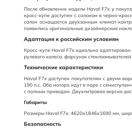
После обновления модели Haval F7x у покуп
кросс-купе доступен с салоном в черно-крас
салон оснащается двухзонным климат-контр
появились оригинальные дизайнерские накл
Адаптация к российским условиям
Кросс-купе Haval F7x идеально адаптирован 
рулевого колеса, форсунок стеклоомывателей 
Технические характеристики
Haval F7x доступен покупателям с двумя вар
190 л.с. Оба мотора идут в паре с семиступе
с полным приводом. Двухлитровая версия до
Габариты
Размеры Haval F7x: 4620х1846х1690 мм, шири
Безопасность