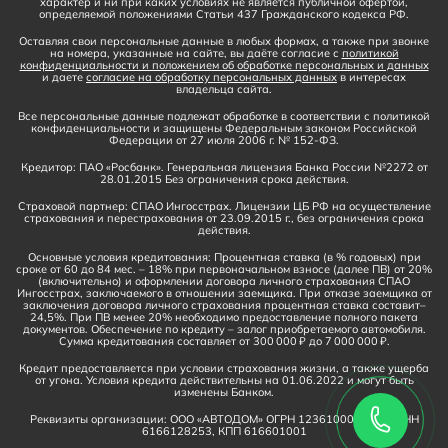
характер и ни при каких условиях не является публичной офертой,
определяемой положениями Статьи 437 Гражданского кодекса РФ.
Оставляя свои персональные данные в любых формах, а также при звонке
на номера, указанные на сайте, вы даёте согласие с
политикой
конфиденциальности и положением об обработке персональных и данных
и даете
согласие на обработку персональных данных
в интересах
владельца сайта.
Все персональные данные подлежат обработке в соответствии с политикой
конфиденциальности и защищены Федеральным законом Российской
Федерации от 27 июля 2006 г. № 152-ФЗ.
Кредитор: ПАО «Росбанк». Генеральная лицензия Банка России №2272 от
28.01.2015 Без ограничения срока действия.
Страховой партнер: СПАО Ингосстрах. Лицензии ЦБ РФ на осуществление
страхования и перестрахования от 23.09.2015 г., без ограничения срока
действия.
Основные условия кредитования: Процентная ставка (в % годовых) при
сроке от 60 до 84 мес. – 18% при первоначальном взносе (далее ПВ) от 20%
(включительно) и оформлении договора личного страхования СПАО
Ингосстрах, заключаемого в отношении заемщика. При отказе заемщика от
заключения договора личного страхования процентная ставка составит–
24,5%. При ПВ менее 20% необходимо предоставление полного пакета
документов. Обеспечение по кредиту – залог приобретаемого автомобиля.
Сумма кредитования составляет от 300 000 ₽ до 7 000 000 ₽.
Кредит предоставляется при условии страхования жизни, а также ущерба
от угона. Условия кредита действительны на 01.06.2022 и могут быть
изменены Банком.
Реквизиты организации: ООО «АВТОДОМ» ОГРН 1236100016910, ИНН
6166128253, КПП 616601001