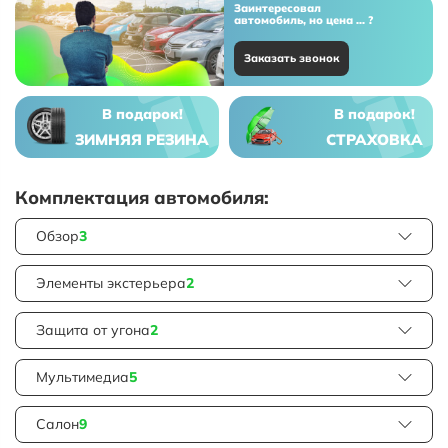
Заинтересовал
автомобиль, но цена ... ?
Заказать звонок
В подарок!
В подарок!
ЗИМНЯЯ РЕЗИНА
СТРАХОВКА
Комплектация автомобиля:
Обзор
3
Элементы экстерьера
2
Защита от угона
2
Мультимедиа
5
Салон
9