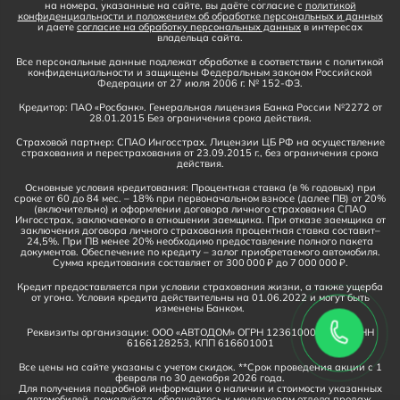
на номера, указанные на сайте, вы даёте согласие с
политикой
конфиденциальности и положением об обработке персональных и данных
и даете
согласие на обработку персональных данных
в интересах
владельца сайта.
Все персональные данные подлежат обработке в соответствии с политикой
конфиденциальности и защищены Федеральным законом Российской
Федерации от 27 июля 2006 г. № 152-ФЗ.
Кредитор: ПАО «Росбанк». Генеральная лицензия Банка России №2272 от
28.01.2015 Без ограничения срока действия.
Страховой партнер: СПАО Ингосстрах. Лицензии ЦБ РФ на осуществление
страхования и перестрахования от 23.09.2015 г., без ограничения срока
действия.
Основные условия кредитования: Процентная ставка (в % годовых) при
сроке от 60 до 84 мес. – 18% при первоначальном взносе (далее ПВ) от 20%
(включительно) и оформлении договора личного страхования СПАО
Ингосстрах, заключаемого в отношении заемщика. При отказе заемщика от
заключения договора личного страхования процентная ставка составит–
24,5%. При ПВ менее 20% необходимо предоставление полного пакета
документов. Обеспечение по кредиту – залог приобретаемого автомобиля.
Сумма кредитования составляет от 300 000 ₽ до 7 000 000 ₽.
Кредит предоставляется при условии страхования жизни, а также ущерба
от угона. Условия кредита действительны на 01.06.2022 и могут быть
изменены Банком.
Реквизиты организации: ООО «АВТОДОМ» ОГРН 1236100016910, ИНН
6166128253, КПП 616601001
Все цены на сайте указаны с учетом скидок. **Срок проведения акции с 1
февраля по 30 декабря 2026 года.
Для получения подробной информации о наличии и стоимости указанных
автомобилей, пожалуйста, обращайтесь к менеджерам отдела продаж.