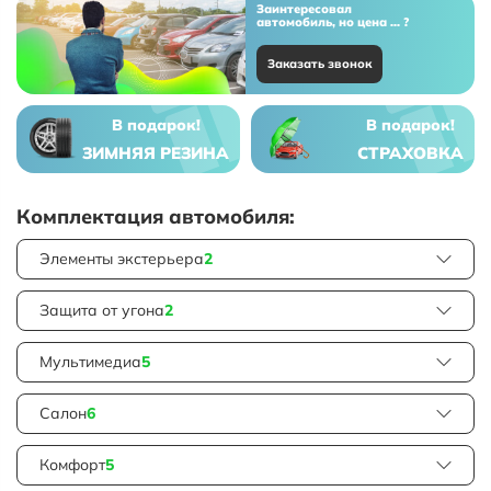
Заинтересовал
автомобиль, но цена ... ?
Заказать звонок
В подарок!
В подарок!
ЗИМНЯЯ РЕЗИНА
СТРАХОВКА
Комплектация автомобиля:
Элементы экстерьера
2
Защита от угона
2
Мультимедиа
5
Салон
6
Комфорт
5