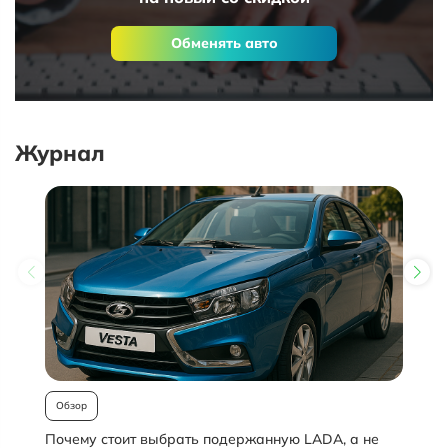
Обменять авто
Журнал
Обзор
Почему стоит выбрать подержанную LADA, а не
О