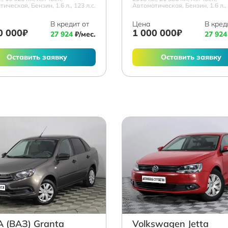
ическая, Бензин, 1.6 л., 123 л.с.
Автоматическая, Бензин, 1.6 л., 
В кредит от
Цена
В кред
0 000₽
1 000 000₽
27 924
₽/мес.
27 924
Оставить заявку
Оставить заявку
 (ВАЗ) Granta
Volkswagen Jetta