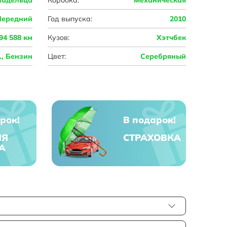
Передний
Год выпуска:
2010
94 588 км
Кузов:
Хэтчбек
с., Бензин
Цвет:
Серебряный
рок!
В подарок!
ЯЯ
СТРАХОВКА
А