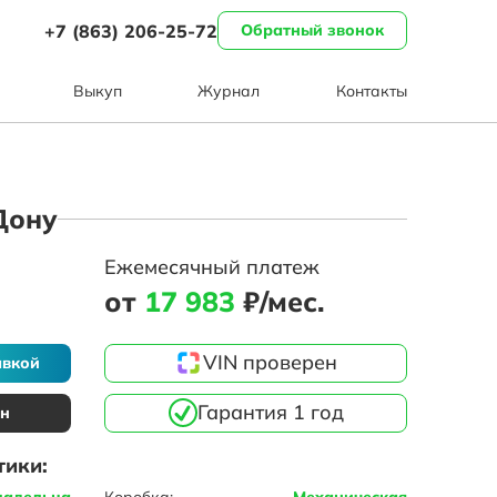
+7 (863) 206-25-72
Обратный звонок
Выкуп
Журнал
Контакты
-Дону
Ежемесячный платеж
от
17 983
₽/мес.
VIN проверен
авкой
Гарантия 1 год
ин
тики:
ладельца
Коробка:
Механическая