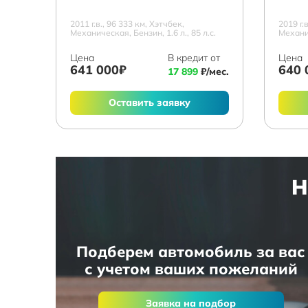
2011 г.в., 96 333 км, Хэтчбек,
2019 г.
Механическая, Бензин, 1.6 л., 85 л.с.
Механич
Цена
В кредит от
Цена
641 000₽
640 
17 899
₽/мес.
Оставить заявку
Н
Подберем автомобиль за вас
с учетом ваших пожеланий
Заявка на подбор