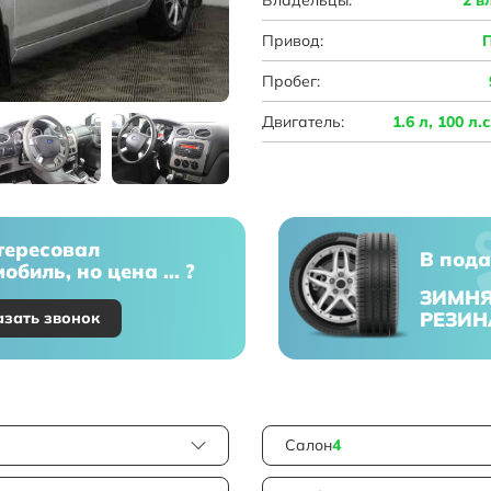
Привод:
Пробег:
Двигатель:
1.6 л, 100 л.
тересовал
В пода
обиль, но цена ... ?
ЗИМН
РЕЗИН
азать звонок
Салон
4