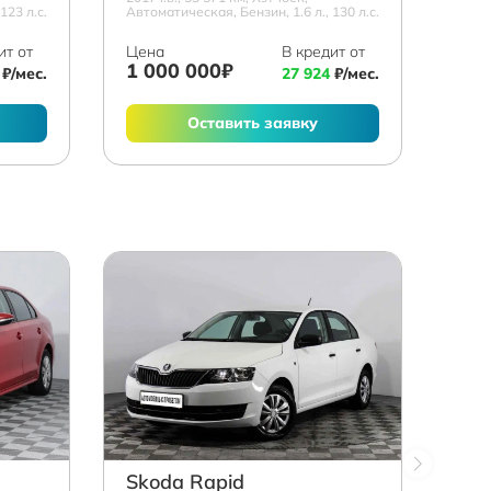
123 л.с.
Автоматическая, Бензин, 1.6 л., 130 л.с.
ит от
Цена
В кредит от
1 000 000₽
₽/мес.
27 924
₽/мес.
Оставить заявку
Skoda Rapid