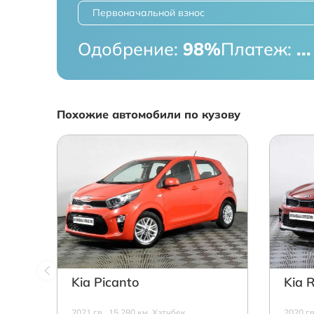
Первоначальной взнос
Одобрение:
98%
Платеж:
...
Похожие автомобили по кузову
Kia Picanto
Kia R
2021 г.в., 15 280 км, Хэтчбек,
2020 г.