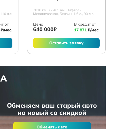
2016 г.в., 72 489 км, Лифтбек,
110 л.с.
Механическая, Бензин, 1.6 л., 90 л.с.
ит от
Цена
В кредит от
640 000₽
₽/мес.
17 871
₽/мес.
Оставить заявку
НА
Обменяем ваш старый авто
на новый со скидкой
Обменять авто