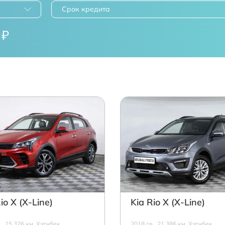
Срок кредита
₽
io X (X-Line)
Kia Rio X (X-Line)
в., 15 326 км, Хэтчбек,
2018 г.в., 21 386 км, Хэтчбек,