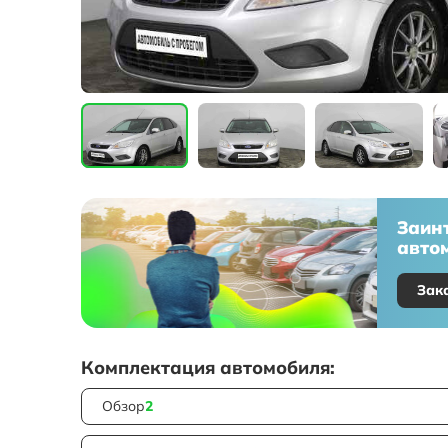
Заин
автом
Зак
Комплектация автомобиля:
Обзор
2