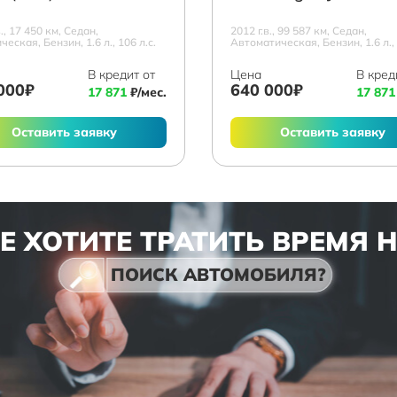
в., 17 450 км, Седан,
2012 г.в., 99 587 км, Седан,
еская, Бензин, 1.6 л., 106 л.с.
Автоматическая, Бензин, 1.6 л., 
В кредит от
Цена
В кред
000₽
640 000₽
17 871
₽/мес.
17 871
Оставить заявку
Оставить заявку
Е ХОТИТЕ ТРАТИТЬ ВРЕМЯ 
ПОИСК АВТОМОБИЛЯ?