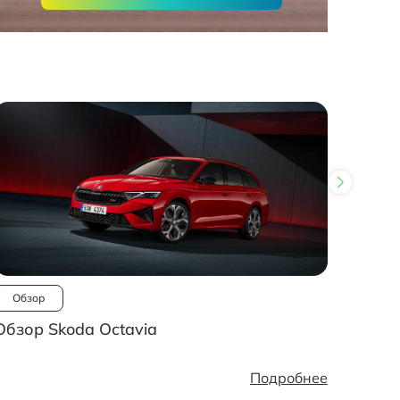
Обзор
Ново
Обзор Skoda Octavia
Рынок
стано
Подробнее