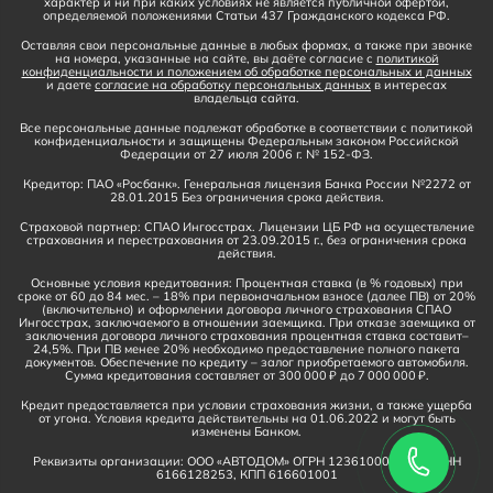
характер и ни при каких условиях не является публичной офертой,
определяемой положениями Статьи 437 Гражданского кодекса РФ.
Оставляя свои персональные данные в любых формах, а также при звонке
на номера, указанные на сайте, вы даёте согласие с
политикой
конфиденциальности и положением об обработке персональных и данных
и даете
согласие на обработку персональных данных
в интересах
владельца сайта.
Все персональные данные подлежат обработке в соответствии с политикой
конфиденциальности и защищены Федеральным законом Российской
Федерации от 27 июля 2006 г. № 152-ФЗ.
Кредитор: ПАО «Росбанк». Генеральная лицензия Банка России №2272 от
28.01.2015 Без ограничения срока действия.
Страховой партнер: СПАО Ингосстрах. Лицензии ЦБ РФ на осуществление
страхования и перестрахования от 23.09.2015 г., без ограничения срока
действия.
Основные условия кредитования: Процентная ставка (в % годовых) при
сроке от 60 до 84 мес. – 18% при первоначальном взносе (далее ПВ) от 20%
(включительно) и оформлении договора личного страхования СПАО
Ингосстрах, заключаемого в отношении заемщика. При отказе заемщика от
заключения договора личного страхования процентная ставка составит–
24,5%. При ПВ менее 20% необходимо предоставление полного пакета
документов. Обеспечение по кредиту – залог приобретаемого автомобиля.
Сумма кредитования составляет от 300 000 ₽ до 7 000 000 ₽.
Кредит предоставляется при условии страхования жизни, а также ущерба
от угона. Условия кредита действительны на 01.06.2022 и могут быть
изменены Банком.
Реквизиты организации: ООО «АВТОДОМ» ОГРН 1236100016910, ИНН
6166128253, КПП 616601001