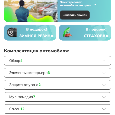
Заинтересовал
автомобиль, но цена ... ?
Заказать звонок
В подарок!
В подарок!
ЗИМНЯЯ РЕЗИНА
СТРАХОВКА
Комплектация автомобиля:
Обзор
4
Элементы экстерьера
3
Защита от угона
2
Мультимедиа
7
Салон
12