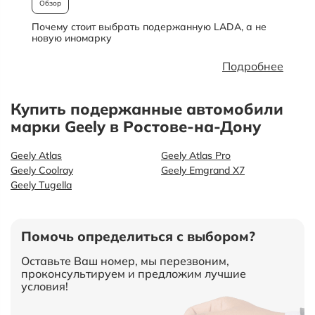
Обзор
Почему стоит выбрать подержанную LADA, а не
О
новую иномарку
Подробнее
Купить подержанные автомобили
марки Geely в Ростове-на-Дону
Geely Atlas
Geely Atlas Pro
Geely Coolray
Geely Emgrand X7
Geely Tugella
Помочь определиться с выбором?
Оставьте Ваш номер, мы перезвоним,
проконсультируем и предложим лучшие
условия!