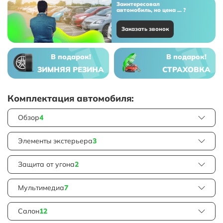
Заинтересовал
автомобиль, но цена ... ?
Заказать звонок
В подарок!
В подарок!
ЗИМНЯЯ РЕЗИНА
СТРАХОВКА
Комплектация автомобиля:
Обзор
4
Элементы экстерьера
3
Защита от угона
2
Мультимедиа
7
Салон
12