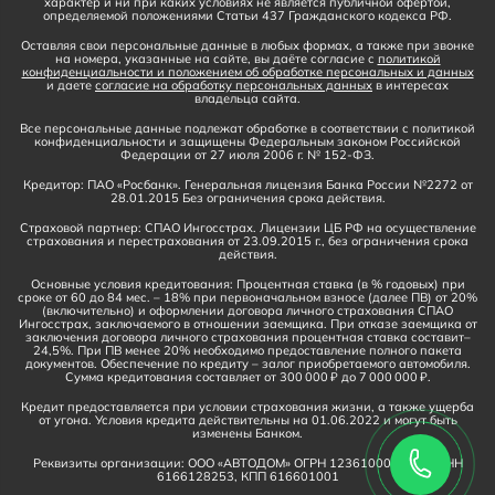
характер и ни при каких условиях не является публичной офертой,
определяемой положениями Статьи 437 Гражданского кодекса РФ.
Оставляя свои персональные данные в любых формах, а также при звонке
на номера, указанные на сайте, вы даёте согласие с
политикой
конфиденциальности и положением об обработке персональных и данных
и даете
согласие на обработку персональных данных
в интересах
владельца сайта.
Все персональные данные подлежат обработке в соответствии с политикой
конфиденциальности и защищены Федеральным законом Российской
Федерации от 27 июля 2006 г. № 152-ФЗ.
Кредитор: ПАО «Росбанк». Генеральная лицензия Банка России №2272 от
28.01.2015 Без ограничения срока действия.
Страховой партнер: СПАО Ингосстрах. Лицензии ЦБ РФ на осуществление
страхования и перестрахования от 23.09.2015 г., без ограничения срока
действия.
Основные условия кредитования: Процентная ставка (в % годовых) при
сроке от 60 до 84 мес. – 18% при первоначальном взносе (далее ПВ) от 20%
(включительно) и оформлении договора личного страхования СПАО
Ингосстрах, заключаемого в отношении заемщика. При отказе заемщика от
заключения договора личного страхования процентная ставка составит–
24,5%. При ПВ менее 20% необходимо предоставление полного пакета
документов. Обеспечение по кредиту – залог приобретаемого автомобиля.
Сумма кредитования составляет от 300 000 ₽ до 7 000 000 ₽.
Кредит предоставляется при условии страхования жизни, а также ущерба
от угона. Условия кредита действительны на 01.06.2022 и могут быть
изменены Банком.
Реквизиты организации: ООО «АВТОДОМ» ОГРН 1236100016910, ИНН
6166128253, КПП 616601001