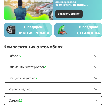
Заинтересовал
автомобиль, но цена ... ?
Заказать звонок
В подарок!
В подарок!
ЗИМНЯЯ РЕЗИНА
СТРАХОВКА
Комплектация автомобиля:
Обзор
5
Элементы экстерьера
2
Защита от угона
2
Мультимедиа
6
Салон
12