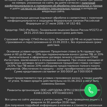
на номера, указанные на сайте, вы даёте согласие с
политикой
конфиденциальности и положением об обработке персональных и данных
и даете
согласие на обработку персональных данных
в интересах
владельца сайта.
Все персональные данные подлежат обработке в соответствии с политикой
конфиденциальности и защищены Федеральным законом Российской
Федерации от 27 июля 2006 г. № 152-ФЗ.
Кредитор: ПАО «Росбанк». Генеральная лицензия Банка России №2272 от
28.01.2015 Без ограничения срока действия.
Страховой партнер: СПАО Ингосстрах. Лицензии ЦБ РФ на осуществление
страхования и перестрахования от 23.09.2015 г., без ограничения срока
действия.
Основные условия кредитования: Процентная ставка (в % годовых) при
сроке от 60 до 84 мес. – 18% при первоначальном взносе (далее ПВ) от 20%
(включительно) и оформлении договора личного страхования СПАО
Ингосстрах, заключаемого в отношении заемщика. При отказе заемщика от
заключения договора личного страхования процентная ставка составит–
24,5%. При ПВ менее 20% необходимо предоставление полного пакета
документов. Обеспечение по кредиту – залог приобретаемого автомобиля.
Сумма кредитования составляет от 300 000 ₽ до 7 000 000 ₽.
Кредит предоставляется при условии страхования жизни, а также ущерба
от угона. Условия кредита действительны на 01.06.2022 и могут быть
изменены Банком.
Реквизиты организации: ООО «АВТОДОМ» ОГРН 1236100016910, ИНН
6166128253, КПП 616601001
Все цены на сайте указаны с учетом скидок. **Срок проведения акции с 1
февраля по 30 декабря 2026 года.
Для получения подробной информации о наличии и стоимости указанных