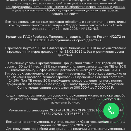
на номера, указанные на сайте, вы даёте согласие с
политикой
конфиденциальности и положением об обработке персональных и данных
и даете
согласие на обработку персональных данных
в интересах
владельца сайта.
Все персональные данные подлежат обработке в соответствии с политикой
конфиденциальности и защищены Федеральным законом Российской
Федерации от 27 июля 2006 г. № 152-ФЗ.
Кредитор: ПАО «Росбанк». Генеральная лицензия Банка России №2272 от
28.01.2015 Без ограничения срока действия.
Страховой партнер: СПАО Ингосстрах. Лицензии ЦБ РФ на осуществление
страхования и перестрахования от 23.09.2015 г., без ограничения срока
действия.
Основные условия кредитования: Процентная ставка (в % годовых) при
сроке от 60 до 84 мес. – 18% при первоначальном взносе (далее ПВ) от 20%
(включительно) и оформлении договора личного страхования СПАО
Ингосстрах, заключаемого в отношении заемщика. При отказе заемщика от
заключения договора личного страхования процентная ставка составит–
24,5%. При ПВ менее 20% необходимо предоставление полного пакета
документов. Обеспечение по кредиту – залог приобретаемого автомобиля.
Сумма кредитования составляет от 300 000 ₽ до 7 000 000 ₽.
Кредит предоставляется при условии страхования жизни, а также ущерба
от угона. Условия кредита действительны на 01.06.2022 и могут быть
изменены Банком.
Реквизиты организации: ООО «АВТОДОМ» ОГРН 1236100016910, ИНН
6166128253, КПП 616601001
Все цены на сайте указаны с учетом скидок. **Срок проведения акции с 1
февраля по 30 декабря 2026 года.
Для получения подробной информации о наличии и стоимости указанных