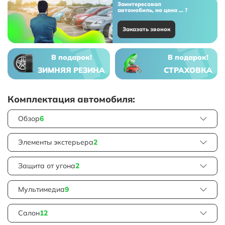
Заинтересовал
автомобиль, но цена ... ?
Заказать звонок
В подарок!
В подарок!
ЗИМНЯЯ РЕЗИНА
СТРАХОВКА
Комплектация автомобиля:
Обзор
6
Элементы экстерьера
2
Защита от угона
2
Мультимедиа
9
Салон
12