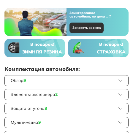
Заинтересовал
автомобиль, но цена ... ?
Заказать звонок
В подарок!
В подарок!
ЗИМНЯЯ РЕЗИНА
СТРАХОВКА
Комплектация автомобиля:
Обзор
9
Элементы экстерьера
2
Защита от угона
3
Мультимедиа
9