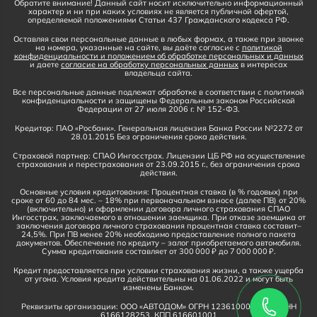
Обратите внимание! Данный сайт носит исключительно информационный
характер и ни при каких условиях не является публичной офертой,
определяемой положениями Статьи 437 Гражданского кодекса РФ.
Оставляя свои персональные данные в любых формах, а также при звонке
на номера, указанные на сайте, вы даёте согласие с
политикой
конфиденциальности и положением об обработке персональных и данных
и даете
согласие на обработку персональных данных
в интересах
владельца сайта.
Все персональные данные подлежат обработке в соответствии с политикой
конфиденциальности и защищены Федеральным законом Российской
Федерации от 27 июля 2006 г. № 152-ФЗ.
Кредитор: ПАО «Росбанк». Генеральная лицензия Банка России №2272 от
28.01.2015 Без ограничения срока действия.
Страховой партнер: СПАО Ингосстрах. Лицензии ЦБ РФ на осуществление
страхования и перестрахования от 23.09.2015 г., без ограничения срока
действия.
Основные условия кредитования: Процентная ставка (в % годовых) при
сроке от 60 до 84 мес. – 18% при первоначальном взносе (далее ПВ) от 20%
(включительно) и оформлении договора личного страхования СПАО
Ингосстрах, заключаемого в отношении заемщика. При отказе заемщика от
заключения договора личного страхования процентная ставка составит–
24,5%. При ПВ менее 20% необходимо предоставление полного пакета
документов. Обеспечение по кредиту – залог приобретаемого автомобиля.
Сумма кредитования составляет от 300 000 ₽ до 7 000 000 ₽.
Кредит предоставляется при условии страхования жизни, а также ущерба
от угона. Условия кредита действительны на 01.06.2022 и могут быть
изменены Банком.
Реквизиты организации: ООО «АВТОДОМ» ОГРН 1236100016910, ИНН
6166128253, КПП 616601001