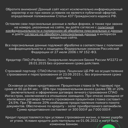
Обратите внимание! Данный сайт носит исключительно информационный
характер и ни при каких условиях не является публичной офертой,
определяемой положениями Статьи 437 Гражданского кодекса РФ.
Оставляя свои персональные данные в любых формах, а также при звонке
на номера, указанные на сайте, вы даёте согласие с
политикой
конфиденциальности и положением об обработке персональных и данных
и даете
согласие на обработку персональных данных
в интересах
владельца сайта.
Все персональные данные подлежат обработке в соответствии с политикой
конфиденциальности и защищены Федеральным законом Российской
Федерации от 27 июля 2006 г. № 152-ФЗ.
Кредитор: ПАО «Росбанк». Генеральная лицензия Банка России №2272 от
28.01.2015 Без ограничения срока действия.
Страховой партнер: СПАО Ингосстрах. Лицензии ЦБ РФ на осуществление
страхования и перестрахования от 23.09.2015 г., без ограничения срока
действия.
Основные условия кредитования: Процентная ставка (в % годовых) при
сроке от 60 до 84 мес. – 18% при первоначальном взносе (далее ПВ) от 20%
(включительно) и оформлении договора личного страхования СПАО
Ингосстрах, заключаемого в отношении заемщика. При отказе заемщика от
заключения договора личного страхования процентная ставка составит–
24,5%. При ПВ менее 20% необходимо предоставление полного пакета
документов. Обеспечение по кредиту – залог приобретаемого автомобиля.
Сумма кредитования составляет от 300 000 ₽ до 7 000 000 ₽.
Кредит предоставляется при условии страхования жизни, а также ущерба
от угона. Условия кредита действительны на 01.06.2022 и могут быть
изменены Банком.