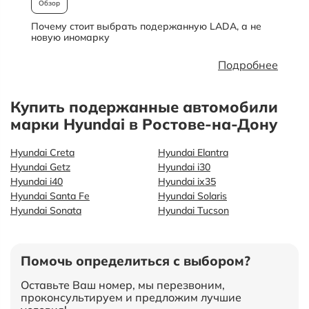
Обзор
Почему стоит выбрать подержанную LADA, а не
О
новую иномарку
Подробнее
Купить подержанные автомобили
марки Hyundai в Ростове-на-Дону
Hyundai Creta
Hyundai Elantra
Hyundai Getz
Hyundai i30
Hyundai i40
Hyundai ix35
Hyundai Santa Fe
Hyundai Solaris
Hyundai Sonata
Hyundai Tucson
Помочь определиться с выбором?
Оставьте Ваш номер, мы перезвоним,
проконсультируем и предложим лучшие