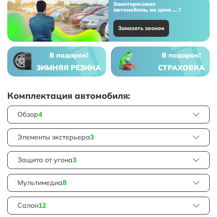
Заинтересовал
автомобиль, но цена ... ?
Заказать звонок
В подарок!
В подарок!
ЗИМНЯЯ РЕЗИНА
СТРАХОВКА
Комплектация автомобиля:
Обзор
4
Элементы экстерьера
3
Защита от угона
3
Мультимедиа
8
Салон
12