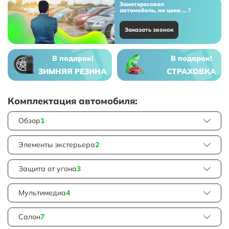
Заинтересовал
автомобиль, но цена ... ?
Заказать звонок
В подарок!
В подарок!
ЗИМНЯЯ РЕЗИНА
СТРАХОВКА
Комплектация автомобиля:
Обзор
1
Элементы экстерьера
2
Защита от угона
3
Мультимедиа
4
Салон
7