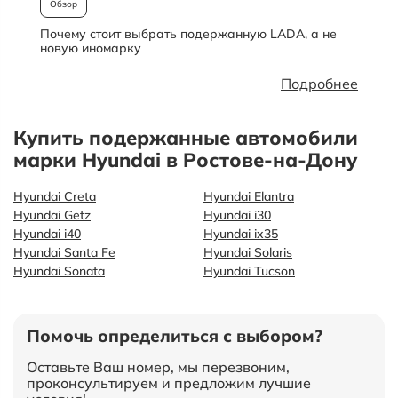
Обзор
Почему стоит выбрать подержанную LADA, а не
О
новую иномарку
Подробнее
Купить подержанные автомобили
марки Hyundai в Ростове-на-Дону
Hyundai Creta
Hyundai Elantra
Hyundai Getz
Hyundai i30
Hyundai i40
Hyundai ix35
Hyundai Santa Fe
Hyundai Solaris
Hyundai Sonata
Hyundai Tucson
Помочь определиться с выбором?
Оставьте Ваш номер, мы перезвоним,
проконсультируем и предложим лучшие