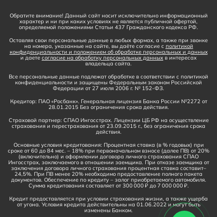
Обратите внимание! Данный сайт носит исключительно информационный
характер и ни при каких условиях не является публичной офертой,
определяемой положениями Статьи 437 Гражданского кодекса РФ.
Оставляя свои персональные данные в любых формах, а также при звонке
на номера, указанные на сайте, вы даёте согласие с
политикой
конфиденциальности и положением об обработке персональных и данных
и даете
согласие на обработку персональных данных
в интересах
владельца сайта.
Все персональные данные подлежат обработке в соответствии с политикой
конфиденциальности и защищены Федеральным законом Российской
Федерации от 27 июля 2006 г. № 152-ФЗ.
Кредитор: ПАО «Росбанк». Генеральная лицензия Банка России №2272 от
28.01.2015 Без ограничения срока действия.
Страховой партнер: СПАО Ингосстрах. Лицензии ЦБ РФ на осуществление
страхования и перестрахования от 23.09.2015 г., без ограничения срока
действия.
Основные условия кредитования: Процентная ставка (в % годовых) при
сроке от 60 до 84 мес. – 18% при первоначальном взносе (далее ПВ) от 20%
(включительно) и оформлении договора личного страхования СПАО
Ингосстрах, заключаемого в отношении заемщика. При отказе заемщика от
заключения договора личного страхования процентная ставка составит–
24,5%. При ПВ менее 20% необходимо предоставление полного пакета
документов. Обеспечение по кредиту – залог приобретаемого автомобиля.
Сумма кредитования составляет от 300 000 ₽ до 7 000 000 ₽.
Кредит предоставляется при условии страхования жизни, а также ущерба
от угона. Условия кредита действительны на 01.06.2022 и могут быть
изменены Банком.