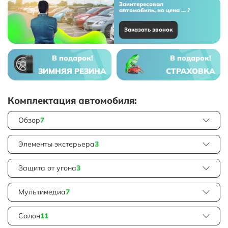
Заинтересовал
автомобиль, но цена ... ?
Заказать звонок
В подарок!
В подарок!
ЗИМНЯЯ РЕЗИНА
СТРАХОВКА
Комплектация автомобиля:
Обзор
7
Элементы экстерьера
3
Защита от угона
3
Мультимедиа
7
Салон
11