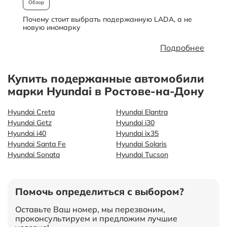
Обзор
Почему стоит выбрать подержанную LADA, а не
О
новую иномарку
Подробнее
Купить подержанные автомобили
марки Hyundai в Ростове-на-Дону
Hyundai Creta
Hyundai Elantra
Hyundai Getz
Hyundai i30
Hyundai i40
Hyundai ix35
Hyundai Santa Fe
Hyundai Solaris
Hyundai Sonata
Hyundai Tucson
Помочь определиться с выбором?
Оставьте Ваш номер, мы перезвоним,
проконсультируем и предложим лучшие