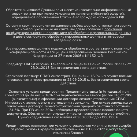
Обратите внимание! Данный сайт носит исключительно информационный
характер и ни при каких условиях не является публичной офертой,
определяемой положениями Статьи 437 Гражданского кодекса РФ.
Оставляя свои персональные данные в любых формах, а также при звонке
на номера, указанные на сайте, вы даёте согласие с
политикой
конфиденциальности и положением об обработке персональных и данных
и даете
согласие на обработку персональных данных
в интересах
владельца сайта.
Все персональные данные подлежат обработке в соответствии с политикой
конфиденциальности и защищены Федеральным законом Российской
Федерации от 27 июля 2006 г. № 152-ФЗ.
Кредитор: ПАО «Росбанк». Генеральная лицензия Банка России №2272 от
28.01.2015 Без ограничения срока действия.
Страховой партнер: СПАО Ингосстрах. Лицензии ЦБ РФ на осуществление
страхования и перестрахования от 23.09.2015 г., без ограничения срока
действия.
Основные условия кредитования: Процентная ставка (в % годовых) при
сроке от 60 до 84 мес. – 18% при первоначальном взносе (далее ПВ) от 20%
(включительно) и оформлении договора личного страхования СПАО
Ингосстрах, заключаемого в отношении заемщика. При отказе заемщика от
заключения договора личного страхования процентная ставка составит–
24,5%. При ПВ менее 20% необходимо предоставление полного пакета
документов. Обеспечение по кредиту – залог приобретаемого автомобиля.
Сумма кредитования составляет от 300 000 ₽ до 7 000 000 ₽.
Кредит предоставляется при условии страхования жизни, а также ущерба
от угона. Условия кредита действительны на 01.06.2022 и могут быть
изменены Банком.