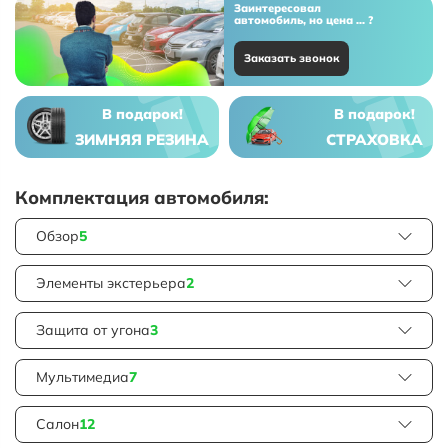
Заинтересовал
автомобиль, но цена ... ?
Заказать звонок
В подарок!
В подарок!
ЗИМНЯЯ РЕЗИНА
СТРАХОВКА
Комплектация автомобиля:
Обзор
5
Элементы экстерьера
2
Защита от угона
3
Мультимедиа
7
Салон
12