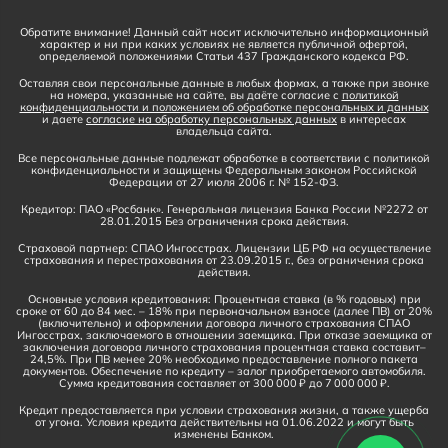
Обратите внимание! Данный сайт носит исключительно информационный
характер и ни при каких условиях не является публичной офертой,
определяемой положениями Статьи 437 Гражданского кодекса РФ.
Оставляя свои персональные данные в любых формах, а также при звонке
на номера, указанные на сайте, вы даёте согласие с
политикой
конфиденциальности и положением об обработке персональных и данных
и даете
согласие на обработку персональных данных
в интересах
владельца сайта.
Все персональные данные подлежат обработке в соответствии с политикой
конфиденциальности и защищены Федеральным законом Российской
Федерации от 27 июля 2006 г. № 152-ФЗ.
Кредитор: ПАО «Росбанк». Генеральная лицензия Банка России №2272 от
28.01.2015 Без ограничения срока действия.
Страховой партнер: СПАО Ингосстрах. Лицензии ЦБ РФ на осуществление
страхования и перестрахования от 23.09.2015 г., без ограничения срока
действия.
Основные условия кредитования: Процентная ставка (в % годовых) при
сроке от 60 до 84 мес. – 18% при первоначальном взносе (далее ПВ) от 20%
(включительно) и оформлении договора личного страхования СПАО
Ингосстрах, заключаемого в отношении заемщика. При отказе заемщика от
заключения договора личного страхования процентная ставка составит–
24,5%. При ПВ менее 20% необходимо предоставление полного пакета
документов. Обеспечение по кредиту – залог приобретаемого автомобиля.
Сумма кредитования составляет от 300 000 ₽ до 7 000 000 ₽.
Кредит предоставляется при условии страхования жизни, а также ущерба
от угона. Условия кредита действительны на 01.06.2022 и могут быть
изменены Банком.