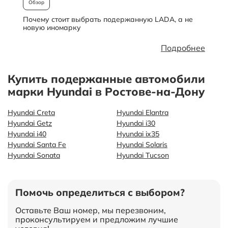
Обзор
Почему стоит выбрать подержанную LADA, а не
О
новую иномарку
Подробнее
Купить подержанные автомобили
марки Hyundai в Ростове-на-Дону
Hyundai Creta
Hyundai Elantra
Hyundai Getz
Hyundai i30
Hyundai i40
Hyundai ix35
Hyundai Santa Fe
Hyundai Solaris
Hyundai Sonata
Hyundai Tucson
Помочь определиться с выбором?
Оставьте Ваш номер, мы перезвоним,
проконсультируем и предложим лучшие