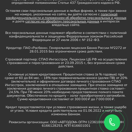
определяемой положениями Статьи 437 Гражданского кодекса РФ.
Оставляя свои персональные данные в любых формах, а также при звонке
на номера, указанные на сайте, вы даёте согласие с
политикой
конфиденциальности и положением об обработке персональных и данных
и даете
согласие на обработку персональных данных
в интересах
владельца сайта.
Все персональные данные подлежат обработке в соответствии с политикой
конфиденциальности и защищены Федеральным законом Российской
Федерации от 27 июля 2006 г. № 152-ФЗ.
Кредитор: ПАО «Росбанк». Генеральная лицензия Банка России №2272 от
28.01.2015 Без ограничения срока действия.
Страховой партнер: СПАО Ингосстрах. Лицензии ЦБ РФ на осуществление
страхования и перестрахования от 23.09.2015 г., без ограничения срока
действия.
Основные условия кредитования: Процентная ставка (в % годовых) при
сроке от 60 до 84 мес. – 18% при первоначальном взносе (далее ПВ) от 20%
(включительно) и оформлении договора личного страхования СПАО
Ингосстрах, заключаемого в отношении заемщика. При отказе заемщика от
заключения договора личного страхования процентная ставка составит–
24,5%. При ПВ менее 20% необходимо предоставление полного пакета
документов. Обеспечение по кредиту – залог приобретаемого автомобиля.
Сумма кредитования составляет от 300 000 ₽ до 7 000 000 ₽.
Кредит предоставляется при условии страхования жизни, а также ущерба
от угона. Условия кредита действительны на 01.06.2022 и могут быть
изменены Банком.
Реквизиты организации: ООО «АВТОДОМ» ОГРН 1236100016910, ИНН
6166128253, КПП 616601001