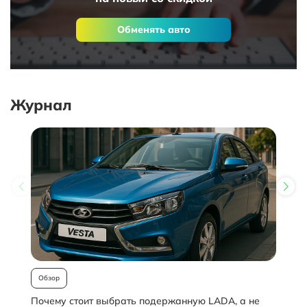
Обменять авто
Журнал
Обзор
Почему стоит выбрать подержанную LADA, а не
О