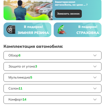
Заинтересовал
автомобиль, но цена ... ?
Заказать звонок
В подарок!
В подарок!
ЗИМНЯЯ РЕЗИНА
СТРАХОВКА
Комплектация автомобиля:
Обзор
6
Защита от угона
3
Мультимедиа
5
Салон
11
Комфорт
14