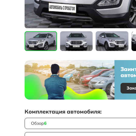
Заин
автом
Зак
Комплектация автомобиля:
Обзор
6