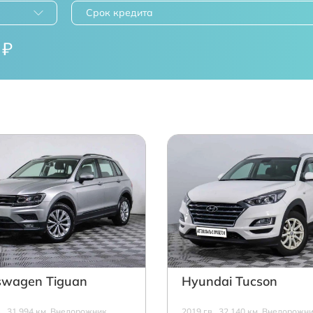
Срок кредита
₽
swagen Tiguan
Hyundai Tucson
в., 31 994 км, Внедорожник,
2019 г.в., 32 140 км, Внедорожни