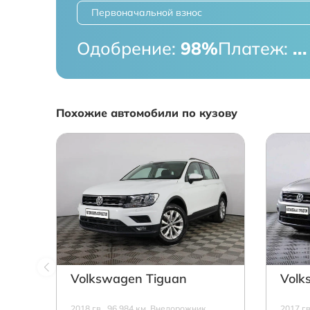
Первоначальной взнос
Одобрение:
98%
Платеж:
...
Похожие автомобили по кузову
Volkswagen Tiguan
Volk
2018 г.в., 96 984 км, Внедорожник,
2017 г.