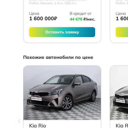
Робот, Бензин, 1.4 л., 150 л.с.
Робот, 
Цена
В кредит от
Цена
1 600 000₽
1 60
44 678
₽/мес.
Оставить заявку
Похожие автомобили по цене
Kia Rio
Kia R