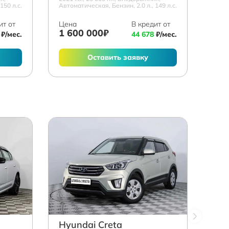
150 л.с.
Автоматическая, Бензин, 2.0 л., 149 л.с.
ит от
Цена
В кредит от
1 600 000₽
₽/мес.
44 678
₽/мес.
Оставить заявку
Hyundai Creta