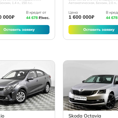
Бензин, 1.4 л., 150 л.с.
Автоматическая, Бензин, 2.0 л., 
В кредит от
Цена
В кред
0 000₽
1 600 000₽
44 678
₽/мес.
44 678
Оставить заявку
Оставить заявку
io
Skoda Octavia