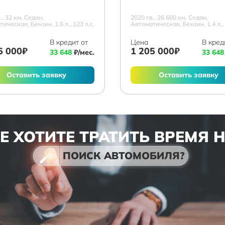
в., 32 км, Седан,
2020 г.в., 26 600 км, Седан,
ическая, Бензин, 1.6 л., 123 л.с.
Автоматическая, Бензин, 1.4 л., 
В кредит от
Цена
В кред
5 000₽
1 205 000₽
33 648
₽/мес.
33 648
Оставить заявку
Оставить заявку
Е ХОТИТЕ ТРАТИТЬ ВРЕМЯ 
ПОИСК АВТОМОБИЛЯ?