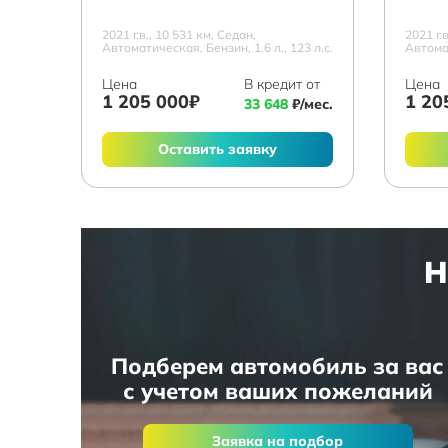
2021 г.в., 10 531 км, Седан,
2021 г.
Автоматическая, Бензин, 1.6 л., 123 л.с.
Автомат
Цена
В кредит от
Цена
1 205 000₽
1 20
33 648
₽/мес.
Оставить заявку
Н
Подберем автомобиль за вас
с учетом ваших пожеланий
Заявка на подбор