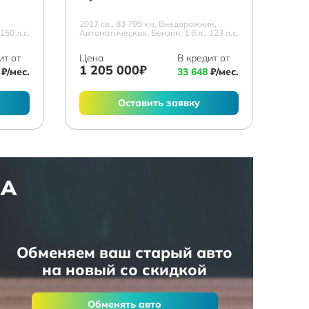
2017 г.в., 83 795 км, Внедорожник,
150 л.с.
Автоматическая, Бензин, 1.6 л., 123 л.с.
ит от
Цена
В кредит от
1 205 000₽
₽/мес.
33 648
₽/мес.
Оставить заявку
НА
Обменяем ваш старый авто
на новый со скидкой
Обменять авто