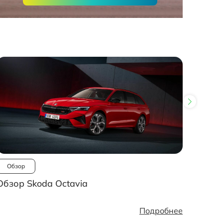
Обзор
Ново
Обзор Skoda Octavia
Рынок
стано
Подробнее