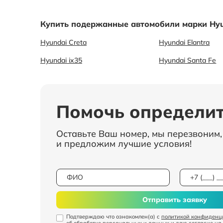
Купить подержанные автомобили марки Hyu
Hyundai Creta
Hyundai Elantra
Hyundai ix35
Hyundai Santa Fe
Помочь определит
Оставьте Ваш номер, мы перезвоним
и предложим лучшие условия!
Отправить заявку
Подтверждаю что ознакомлен(а) с
политикой конфиденц
об обработке персональных и данных
и даю
согласие на