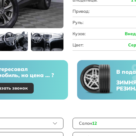
Привод:
Руль:
Кузов:
Внед
Цвет:
Се
тересовал
В пода
обиль, но цена ... ?
ЗИМН
РЕЗИН
азать звонок
Салон
12