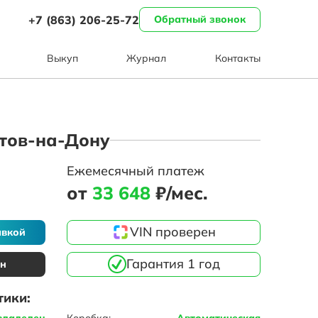
+7 (863) 206-25-72
Обратный звонок
Выкуп
Журнал
Контакты
остов-на-Дону
Ежемесячный платеж
от
33 648
₽/мес.
VIN проверен
авкой
Гарантия 1 год
ин
тики:
владелец
Коробка:
Автоматическая