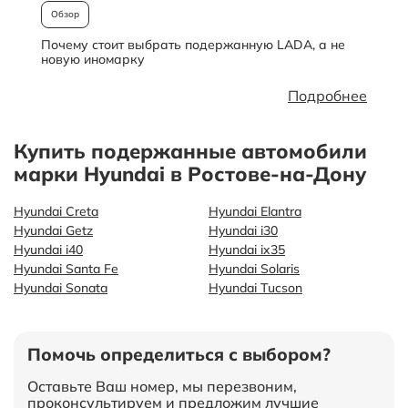
Обзор
Почему стоит выбрать подержанную LADA, а не
О
новую иномарку
Подробнее
Купить подержанные автомобили
марки Hyundai в Ростове-на-Дону
Hyundai Creta
Hyundai Elantra
Hyundai Getz
Hyundai i30
Hyundai i40
Hyundai ix35
Hyundai Santa Fe
Hyundai Solaris
Hyundai Sonata
Hyundai Tucson
Помочь определиться с выбором?
Оставьте Ваш номер, мы перезвоним,
проконсультируем и предложим лучшие