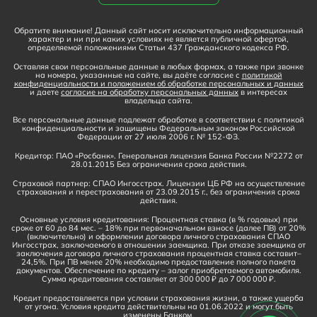
Обратите внимание! Данный сайт носит исключительно информационный
характер и ни при каких условиях не является публичной офертой,
определяемой положениями Статьи 437 Гражданского кодекса РФ.
Оставляя свои персональные данные в любых формах, а также при звонке
на номера, указанные на сайте, вы даёте согласие с
политикой
конфиденциальности и положением об обработке персональных и данных
и даете
согласие на обработку персональных данных
в интересах
владельца сайта.
Все персональные данные подлежат обработке в соответствии с политикой
конфиденциальности и защищены Федеральным законом Российской
Федерации от 27 июля 2006 г. № 152-ФЗ.
Кредитор: ПАО «Росбанк». Генеральная лицензия Банка России №2272 от
28.01.2015 Без ограничения срока действия.
Страховой партнер: СПАО Ингосстрах. Лицензии ЦБ РФ на осуществление
страхования и перестрахования от 23.09.2015 г., без ограничения срока
действия.
Основные условия кредитования: Процентная ставка (в % годовых) при
сроке от 60 до 84 мес. – 18% при первоначальном взносе (далее ПВ) от 20%
(включительно) и оформлении договора личного страхования СПАО
Ингосстрах, заключаемого в отношении заемщика. При отказе заемщика от
заключения договора личного страхования процентная ставка составит–
24,5%. При ПВ менее 20% необходимо предоставление полного пакета
документов. Обеспечение по кредиту – залог приобретаемого автомобиля.
Сумма кредитования составляет от 300 000 ₽ до 7 000 000 ₽.
Кредит предоставляется при условии страхования жизни, а также ущерба
от угона. Условия кредита действительны на 01.06.2022 и могут быть
изменены Банком.