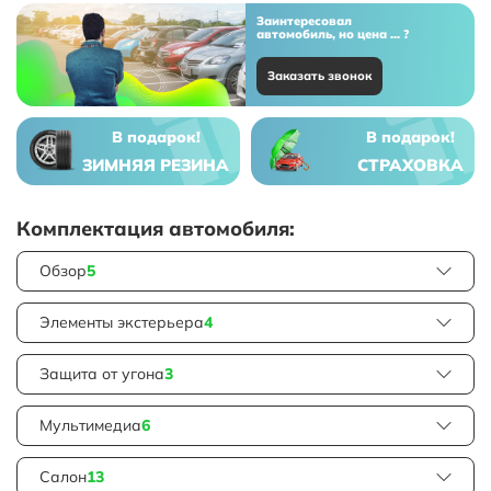
Заинтересовал
автомобиль, но цена ... ?
Заказать звонок
В подарок!
В подарок!
ЗИМНЯЯ РЕЗИНА
СТРАХОВКА
Комплектация автомобиля:
Обзор
5
Элементы экстерьера
4
Защита от угона
3
Мультимедиа
6
Салон
13