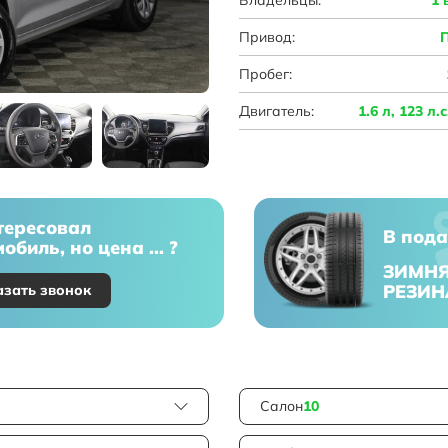
Привод:
Пробег:
Двигатель:
1.6 л, 123 л.
тересовал
В пода
обиль, но цена ... ?
ЗИМН
РЕЗИН
азать звонок
Салон
10