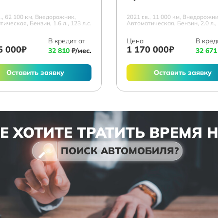
в., 62 100 км, Внедорожник,
2021 г.в., 11 000 км, Внедорожни
ическая, Бензин, 1.6 л., 123 л.с.
Автоматическая, Бензин, 2.0 л., 
В кредит от
Цена
В кред
5 000₽
1 170 000₽
32 810
₽/мес.
32 671
Оставить заявку
Оставить заявку
Е ХОТИТЕ ТРАТИТЬ ВРЕМЯ 
ПОИСК АВТОМОБИЛЯ?