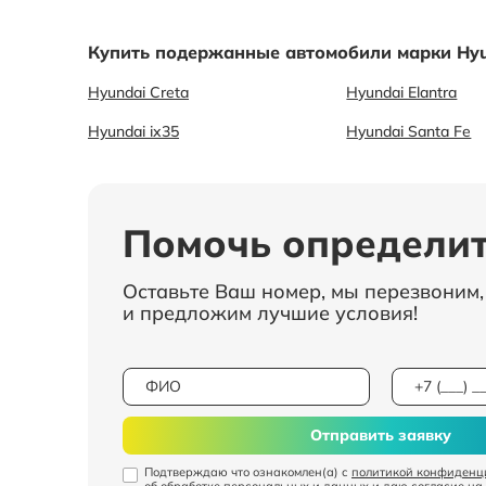
Купить подержанные автомобили марки Hyu
Hyundai Creta
Hyundai Elantra
Hyundai ix35
Hyundai Santa Fe
Помочь определит
Оставьте Ваш номер, мы перезвоним
и предложим лучшие условия!
Отправить заявку
Подтверждаю что ознакомлен(а) с
политикой конфиденц
об обработке персональных и данных
и даю
согласие на