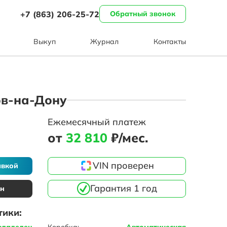
+7 (863) 206-25-72
Обратный звонок
Выкуп
Журнал
Контакты
тов-на-Дону
Ежемесячный платеж
от
32 810
₽/мес.
VIN проверен
авкой
Гарантия 1 год
ин
тики:
владелец
Коробка:
Автоматическая