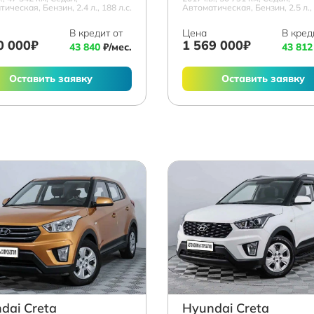
ическая, Бензин, 2.4 л., 188 л.с.
Автоматическая, Бензин, 2.5 л., 
В кредит от
Цена
В кред
0 000₽
1 569 000₽
43 840
₽/мес.
43 812
Оставить заявку
Оставить заявку
dai Creta
Hyundai Creta