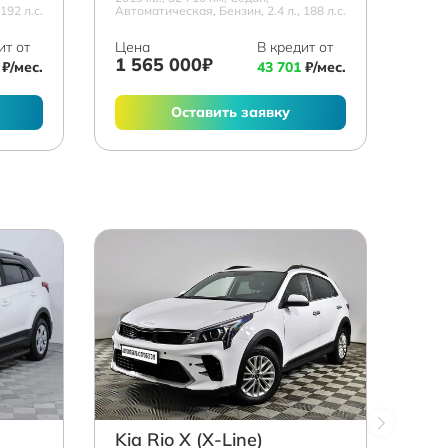
192 л.с.
Автоматическая, Бензин, 2.4 л., 188 л.с.
ит от
Цена
В кредит от
1 565 000₽
₽/мес.
43 701
₽/мес.
Оставить заявку
Kia Rio X (X-Line)