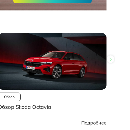
Обзор
Ново
Обзор Skoda Octavia
Рынок
стано
Подробнее