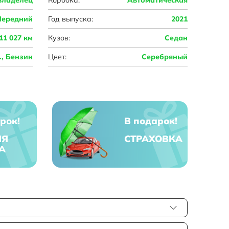
Передний
Год выпуска:
2021
11 027 км
Кузов:
Седан
с., Бензин
Цвет:
Серебряный
рок!
В подарок!
ЯЯ
СТРАХОВКА
А