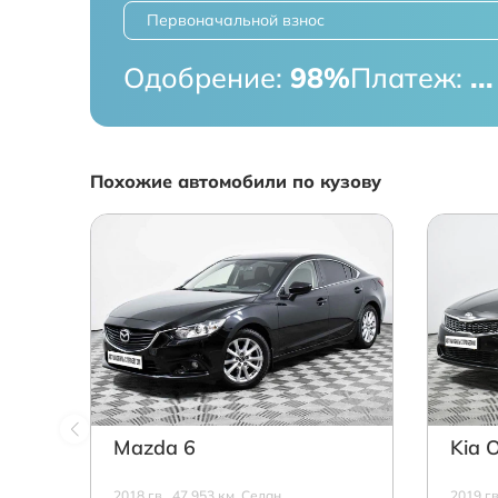
Первоначальной взнос
Одобрение:
98%
Платеж:
...
Похожие автомобили по кузову
Mazda 6
Kia 
2018 г.в., 47 953 км, Седан,
2019 г.