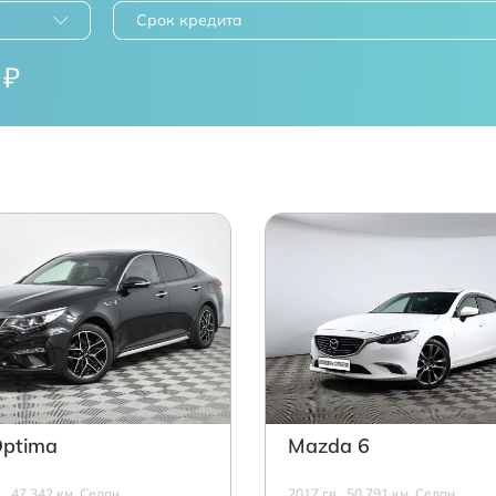
Срок кредита
₽
Optima
Mazda 6
в., 47 342 км, Седан,
2017 г.в., 50 791 км, Седан,