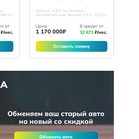
к,
2021 г.в., 3 927 км, Хэтчбек,
149 л.с.
Автоматическая, Бензин, 1.6 л., 123 л.с.
ит от
Цена
В кредит от
1 170 000₽
₽/мес.
32 671
₽/мес.
Оставить заявку
НА
Обменяем ваш старый авто
на новый со скидкой
Обменять авто