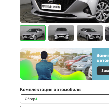
Заин
автом
Зак
Комплектация автомобиля:
Обзор
4