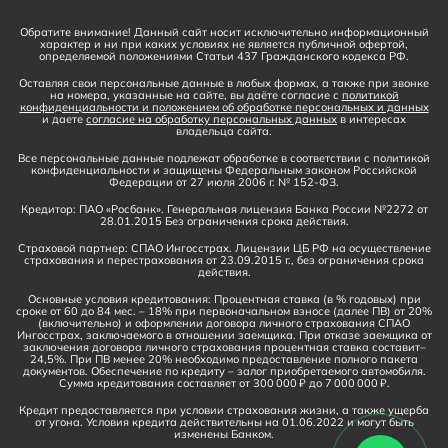
Обратите внимание! Данный сайт носит исключительно информационный
характер и ни при каких условиях не является публичной офертой,
определяемой положениями Статьи 437 Гражданского кодекса РФ.
Оставляя свои персональные данные в любых формах, а также при звонке
на номера, указанные на сайте, вы даёте согласие с
политикой
конфиденциальности и положением об обработке персональных и данных
и даете
согласие на обработку персональных данных
в интересах
владельца сайта.
Все персональные данные подлежат обработке в соответствии с политикой
конфиденциальности и защищены Федеральным законом Российской
Федерации от 27 июля 2006 г. № 152-ФЗ.
Кредитор: ПАО «Росбанк». Генеральная лицензия Банка России №2272 от
28.01.2015 Без ограничения срока действия.
Страховой партнер: СПАО Ингосстрах. Лицензии ЦБ РФ на осуществление
страхования и перестрахования от 23.09.2015 г., без ограничения срока
действия.
Основные условия кредитования: Процентная ставка (в % годовых) при
сроке от 60 до 84 мес. – 18% при первоначальном взносе (далее ПВ) от 20%
(включительно) и оформлении договора личного страхования СПАО
Ингосстрах, заключаемого в отношении заемщика. При отказе заемщика от
заключения договора личного страхования процентная ставка составит–
24,5%. При ПВ менее 20% необходимо предоставление полного пакета
документов. Обеспечение по кредиту – залог приобретаемого автомобиля.
Сумма кредитования составляет от 300 000 ₽ до 7 000 000 ₽.
Кредит предоставляется при условии страхования жизни, а также ущерба
от угона. Условия кредита действительны на 01.06.2022 и могут быть
изменены Банком.