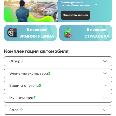
Заинтересовал
автомобиль, но цена ... ?
Заказать звонок
В подарок!
В подарок!
ЗИМНЯЯ РЕЗИНА
СТРАХОВКА
Комплектация автомобиля:
Обзор
3
Элементы экстерьера
2
Защита от угона
3
Мультимедиа
7
Салон
9