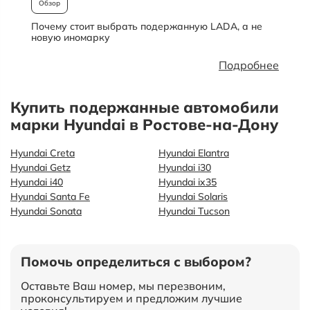
Обзор
Почему стоит выбрать подержанную LADA, а не
О
новую иномарку
Подробнее
Купить подержанные автомобили
марки Hyundai в Ростове-на-Дону
Hyundai Creta
Hyundai Elantra
Hyundai Getz
Hyundai i30
Hyundai i40
Hyundai ix35
Hyundai Santa Fe
Hyundai Solaris
Hyundai Sonata
Hyundai Tucson
Помочь определиться с выбором?
Оставьте Ваш номер, мы перезвоним,
проконсультируем и предложим лучшие