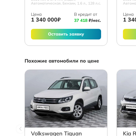
Автоматическая, Бензин, 1.6 л., 128 л.с.
Автомат
Цена
В кредит от
Цена
1 340 000₽
1 34
37 418
₽/мес.
Оставить заявку
Похожие автомобили по цене
Volkswagen Tiguan
Kia R