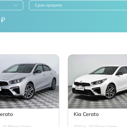
Срок кредита
₽
Cerato
Kia Cerato
в., 42 984 км, Седан,
2020 г.в., 34 025 км, Седан,