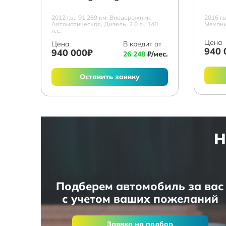
2012 г.в., 91 269 км, Внедорожник,
2016 г.
Автоматическая, Дизель, 2.0 л., 140
Механич
л.с.
Цена
Цена
В кредит от
940 
940 000₽
26 248
₽/мес.
Оставить заявку
Н
Подберем автомобиль за вас
с учетом ваших пожеланий
Заявка на подбор