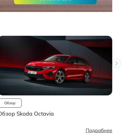
Обзор
Ново
Обзор Skoda Octavia
Рынок
стано
Подробнее