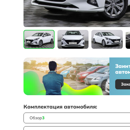
Заин
автом
Зак
Комплектация автомобиля:
Обзор
3