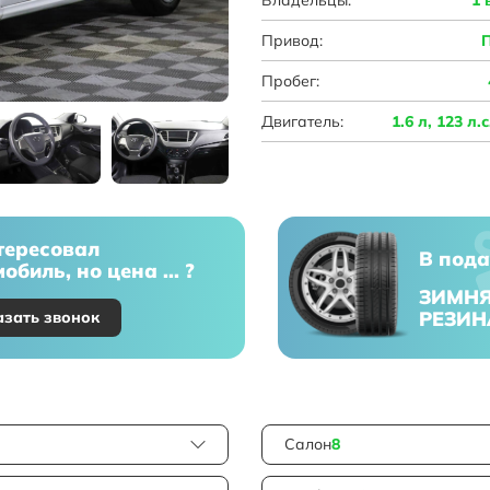
Привод:
Пробег:
Двигатель:
1.6 л, 123 л.
тересовал
В пода
обиль, но цена ... ?
ЗИМН
РЕЗИН
азать звонок
Салон
8