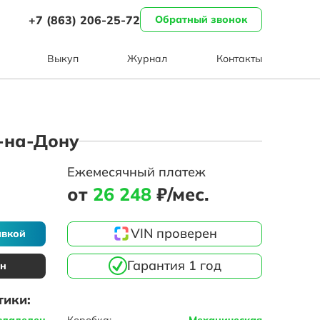
+7 (863) 206-25-72
Обратный звонок
Выкуп
Журнал
Контакты
в-на-Дону
Ежемесячный платеж
от
26 248
₽/мес.
VIN проверен
авкой
Гарантия 1 год
ин
тики:
владелец
Коробка:
Механическая