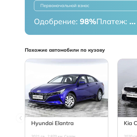
Первоначальной взнос
Одобрение:
98%
Платеж:
...
Похожие автомобили по кузову
Hyundai Elantra
Kia 
2021 г.в., 2 870 км, Седан,
2020 г.