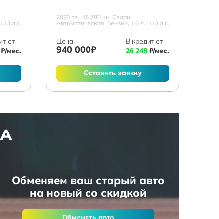
2020 г.в., 45 780 км, Седан,
123 л.с.
Автоматическая, Бензин, 1.6 л., 123 л.с.
ит от
Цена
В кредит от
940 000₽
₽/мес.
26 248
₽/мес.
Оставить заявку
НА
Обменяем ваш старый авто
на новый со скидкой
Обменять авто