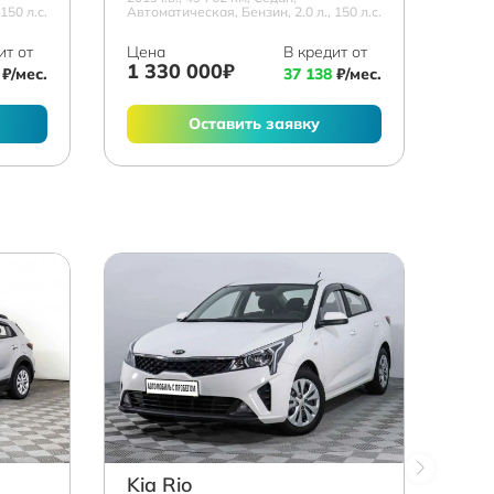
150 л.с.
Автоматическая, Бензин, 2.0 л., 150 л.с.
ит от
Цена
В кредит от
1 330 000₽
₽/мес.
37 138
₽/мес.
Оставить заявку
Kia Rio