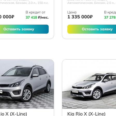
ическая, Бензин, 2.0 л., 150 л.с.
Автоматическая, Бензин, 2.0 л., 
В кредит от
Цена
В кред
0 000₽
1 335 000₽
37 418
₽/мес.
37 278
Оставить заявку
Оставить заявку
io X (X-Line)
Kia Rio X (X-Line)