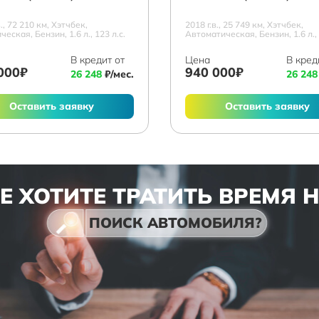
в., 72 210 км, Хэтчбек,
2018 г.в., 25 749 км, Хэтчбек,
еская, Бензин, 1.6 л., 123 л.с.
Автоматическая, Бензин, 1.6 л., 
В кредит от
Цена
В кред
000₽
940 000₽
26 248
₽/мес.
26 248
Оставить заявку
Оставить заявку
Е ХОТИТЕ ТРАТИТЬ ВРЕМЯ 
ПОИСК АВТОМОБИЛЯ?