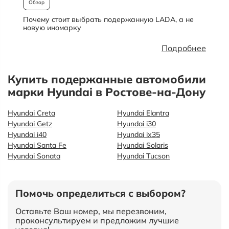
Обзор
Почему стоит выбрать подержанную LADA, а не
О
новую иномарку
Подробнее
Купить подержанные автомобили
марки Hyundai в Ростове-на-Дону
Hyundai Creta
Hyundai Elantra
Hyundai Getz
Hyundai i30
Hyundai i40
Hyundai ix35
Hyundai Santa Fe
Hyundai Solaris
Hyundai Sonata
Hyundai Tucson
Помочь определиться с выбором?
Оставьте Ваш номер, мы перезвоним,
проконсультируем и предложим лучшие