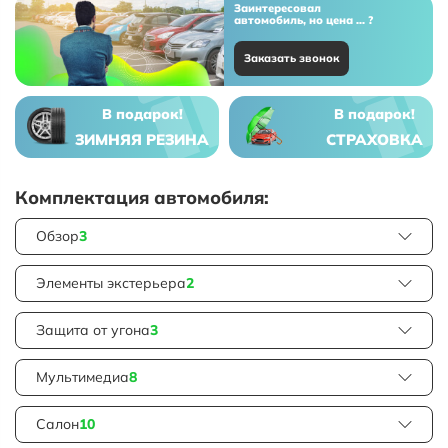
Заинтересовал
автомобиль, но цена ... ?
Заказать звонок
В подарок!
В подарок!
ЗИМНЯЯ РЕЗИНА
СТРАХОВКА
Комплектация автомобиля:
Обзор
3
Элементы экстерьера
2
Защита от угона
3
Мультимедиа
8
Салон
10