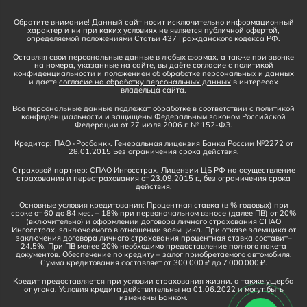
Обратите внимание! Данный сайт носит исключительно информационный
характер и ни при каких условиях не является публичной офертой,
определяемой положениями Статьи 437 Гражданского кодекса РФ.
Оставляя свои персональные данные в любых формах, а также при звонке
на номера, указанные на сайте, вы даёте согласие с
политикой
конфиденциальности и положением об обработке персональных и данных
и даете
согласие на обработку персональных данных
в интересах
владельца сайта.
Все персональные данные подлежат обработке в соответствии с политикой
конфиденциальности и защищены Федеральным законом Российской
Федерации от 27 июля 2006 г. № 152-ФЗ.
Кредитор: ПАО «Росбанк». Генеральная лицензия Банка России №2272 от
28.01.2015 Без ограничения срока действия.
Страховой партнер: СПАО Ингосстрах. Лицензии ЦБ РФ на осуществление
страхования и перестрахования от 23.09.2015 г., без ограничения срока
действия.
Основные условия кредитования: Процентная ставка (в % годовых) при
сроке от 60 до 84 мес. – 18% при первоначальном взносе (далее ПВ) от 20%
(включительно) и оформлении договора личного страхования СПАО
Ингосстрах, заключаемого в отношении заемщика. При отказе заемщика от
заключения договора личного страхования процентная ставка составит–
24,5%. При ПВ менее 20% необходимо предоставление полного пакета
документов. Обеспечение по кредиту – залог приобретаемого автомобиля.
Сумма кредитования составляет от 300 000 ₽ до 7 000 000 ₽.
Кредит предоставляется при условии страхования жизни, а также ущерба
от угона. Условия кредита действительны на 01.06.2022 и могут быть
изменены Банком.