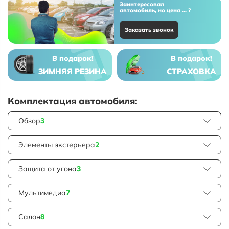
Заинтересовал
автомобиль, но цена ... ?
Заказать звонок
В подарок!
В подарок!
ЗИМНЯЯ РЕЗИНА
СТРАХОВКА
Комплектация автомобиля:
Обзор
3
Элементы экстерьера
2
Защита от угона
3
Мультимедиа
7
Салон
8