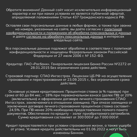
Обратите внимание! Данный сайт носит исключительно информационный
характер и ни при каких условиях не является публичной офертой,
определяемой положениями Статьи 437 Гражданского кодекса РФ.
Оставляя свои персональные данные в любых формах, а также при звонке
на номера, указанные на сайте, вы даёте согласие с
политикой
конфиденциальности и положением об обработке персональных и данных
и даете
согласие на обработку персональных данных
в интересах
владельца сайта.
Все персональные данные подлежат обработке в соответствии с политикой
конфиденциальности и защищены Федеральным законом Российской
Федерации от 27 июля 2006 г. № 152-ФЗ.
Кредитор: ПАО «Росбанк». Генеральная лицензия Банка России №2272 от
28.01.2015 Без ограничения срока действия.
Страховой партнер: СПАО Ингосстрах. Лицензии ЦБ РФ на осуществление
страхования и перестрахования от 23.09.2015 г., без ограничения срока
действия.
Основные условия кредитования: Процентная ставка (в % годовых) при
сроке от 60 до 84 мес. – 18% при первоначальном взносе (далее ПВ) от 20%
(включительно) и оформлении договора личного страхования СПАО
Ингосстрах, заключаемого в отношении заемщика. При отказе заемщика от
заключения договора личного страхования процентная ставка составит–
24,5%. При ПВ менее 20% необходимо предоставление полного пакета
документов. Обеспечение по кредиту – залог приобретаемого автомобиля.
Сумма кредитования составляет от 300 000 ₽ до 7 000 000 ₽.
Кредит предоставляется при условии страхования жизни, а также ущерба
от угона. Условия кредита действительны на 01.06.2022 и могут быть
изменены Банком.