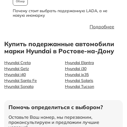
Обзор
Почему стоит выбрать подержанную LADA, а не
О
новую иномарку
Подробнее
Купить подержанные автомобили
марки Hyundai в Ростове-на-Дону
Hyundai Creta
Hyundai Elantra
Hyundai Getz
Hyundai i30
Hyundai i40
Hyundai ix35
Hyundai Santa Fe
Hyundai Solaris
Hyundai Sonata
Hyundai Tucson
Помочь определиться с выбором?
Оставьте Ваш номер, мы перезвоним,
проконсультируем и предложим лучшие