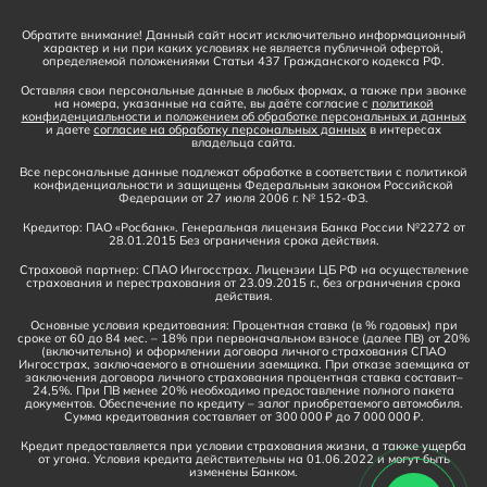
Обратите внимание! Данный сайт носит исключительно информационный
характер и ни при каких условиях не является публичной офертой,
определяемой положениями Статьи 437 Гражданского кодекса РФ.
Оставляя свои персональные данные в любых формах, а также при звонке
на номера, указанные на сайте, вы даёте согласие с
политикой
конфиденциальности и положением об обработке персональных и данных
и даете
согласие на обработку персональных данных
в интересах
владельца сайта.
Все персональные данные подлежат обработке в соответствии с политикой
конфиденциальности и защищены Федеральным законом Российской
Федерации от 27 июля 2006 г. № 152-ФЗ.
Кредитор: ПАО «Росбанк». Генеральная лицензия Банка России №2272 от
28.01.2015 Без ограничения срока действия.
Страховой партнер: СПАО Ингосстрах. Лицензии ЦБ РФ на осуществление
страхования и перестрахования от 23.09.2015 г., без ограничения срока
действия.
Основные условия кредитования: Процентная ставка (в % годовых) при
сроке от 60 до 84 мес. – 18% при первоначальном взносе (далее ПВ) от 20%
(включительно) и оформлении договора личного страхования СПАО
Ингосстрах, заключаемого в отношении заемщика. При отказе заемщика от
заключения договора личного страхования процентная ставка составит–
24,5%. При ПВ менее 20% необходимо предоставление полного пакета
документов. Обеспечение по кредиту – залог приобретаемого автомобиля.
Сумма кредитования составляет от 300 000 ₽ до 7 000 000 ₽.
Кредит предоставляется при условии страхования жизни, а также ущерба
от угона. Условия кредита действительны на 01.06.2022 и могут быть
изменены Банком.