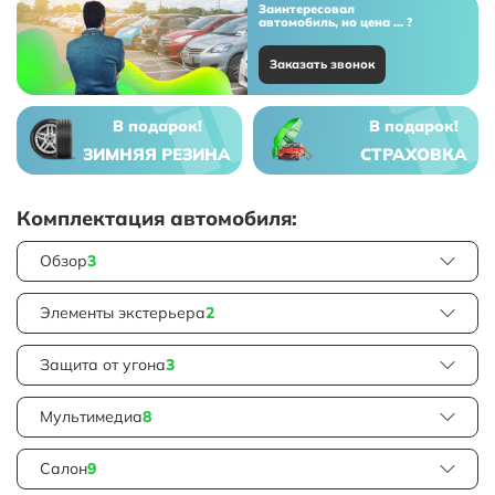
Заинтересовал
автомобиль, но цена ... ?
Заказать звонок
В подарок!
В подарок!
ЗИМНЯЯ РЕЗИНА
СТРАХОВКА
Комплектация автомобиля:
Обзор
3
Элементы экстерьера
2
Защита от угона
3
Мультимедиа
8
Салон
9