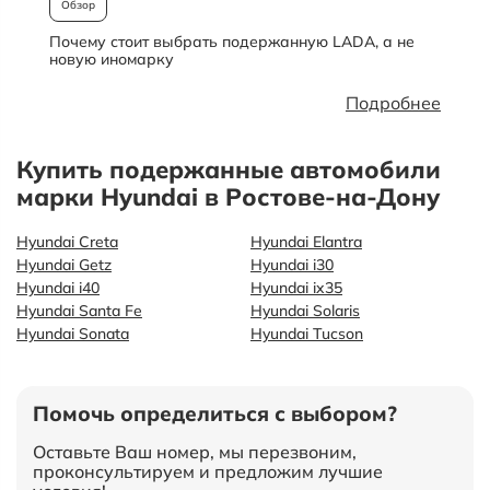
Обзор
Почему стоит выбрать подержанную LADA, а не
О
новую иномарку
Подробнее
Купить подержанные автомобили
марки Hyundai в Ростове-на-Дону
Hyundai Creta
Hyundai Elantra
Hyundai Getz
Hyundai i30
Hyundai i40
Hyundai ix35
Hyundai Santa Fe
Hyundai Solaris
Hyundai Sonata
Hyundai Tucson
Помочь определиться с выбором?
Оставьте Ваш номер, мы перезвоним,
проконсультируем и предложим лучшие