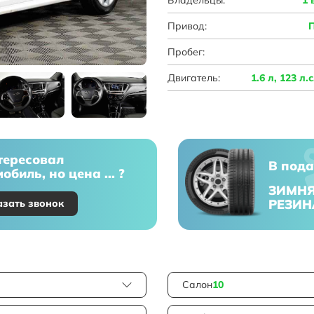
Привод:
Пробег:
Двигатель:
1.6 л, 123 л.
тересовал
В пода
обиль, но цена ... ?
ЗИМН
РЕЗИН
азать звонок
Салон
10