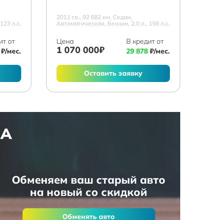
2011 г.в., 92 682 км, Седан,
123 л.с.
Автоматическая, Бензин, 2.0 л., 156 л.с.
ит от
Цена
В кредит от
1 070 000₽
₽/мес.
29 878
₽/мес.
Оставить заявку
НА
Обменяем ваш старый авто
на новый со скидкой
Обменять авто