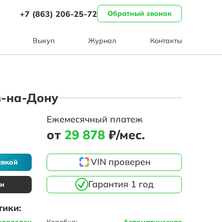
+7 (863) 206-25-72
Обратный звонок
Выкуп
Журнал
Контакты
ов-на-Дону
Ежемесячный платеж
от
29 878
₽/мес.
VIN проверен
авкой
Гарантия 1 год
ин
тики:
владелец
Коробка:
Автоматическая