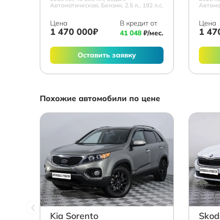
Автоматическая, Бензин, 2.5 л., 192 л.с.
Автомат
Цена
В кредит от
Цена
1 470 000₽
1 47
41 048
₽/мес.
Оставить заявку
Похожие автомобили по цене
Kia Sorento
Skod