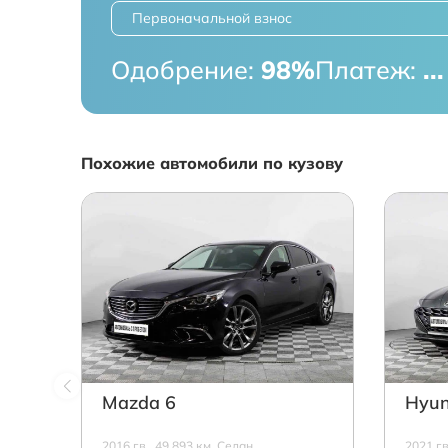
Первоначальной взнос
Одобрение:
98%
Платеж:
...
Похожие автомобили по кузову
Mazda 6
Hyun
2016 г.в., 49 893 км, Седан,
2021 г.