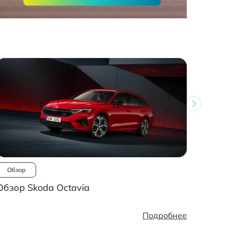
Обзор
Ново
Обзор Skoda Octavia
Рынок
стано
Подробнее