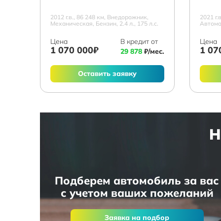
2012 г.в., 86 248 км, Внедорожник,
2021 г.
Механическая, Бензин, 2.4 л., 175 л.с.
Автомат
Цена
В кредит от
Цена
1 070 000₽
1 07
29 878
₽/мес.
Оставить заявку
Н
Подберем автомобиль за вас
с учетом ваших пожеланий
Заявка на подбор