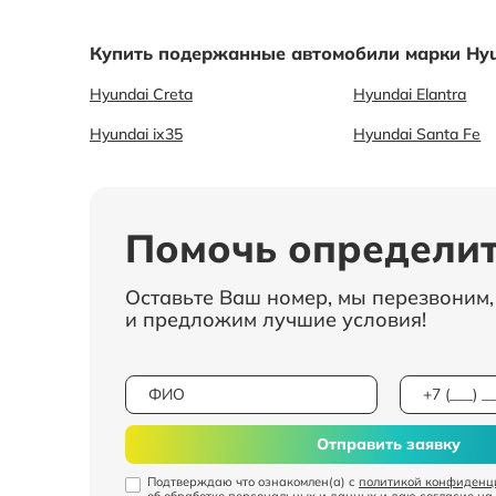
Купить подержанные автомобили марки Hyu
Hyundai Creta
Hyundai Elantra
Hyundai ix35
Hyundai Santa Fe
Помочь определит
Оставьте Ваш номер, мы перезвоним
и предложим лучшие условия!
Отправить заявку
Подтверждаю что ознакомлен(а) с
политикой конфиденц
об обработке персональных и данных
и даю
согласие на