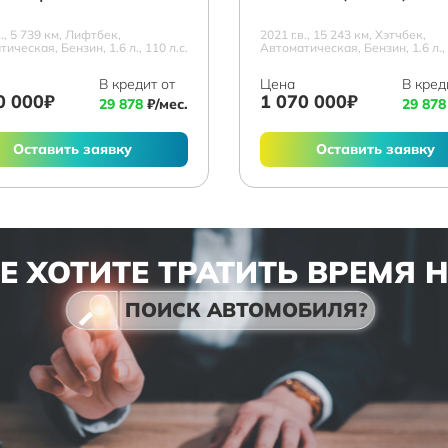
в., 5 739 км, Лифтбек,
2021 г.в., 15 243 км, Хэтчбек,
ическая, Бензин, 1.6 л., 110 л.с.
Автоматическая, Бензин, 1.6 л., 
В кредит от
Цена
В кред
0 000₽
1 070 000₽
29 878
₽/мес.
29 878
Оставить заявку
Оставить заявку
Е ХОТИТЕ ТРАТИТЬ ВРЕМЯ 
ПОИСК АВТОМОБИЛЯ?