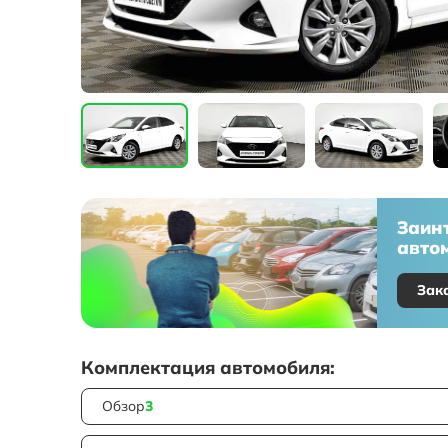
Заин
автом
Зак
Комплектация автомобиля:
Обзор
3