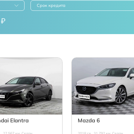
Срок кредита
₽
dai Elantra
Mazda 6
в., 27 567 км, Седан,
2018 г.в., 31 792 км, Седан,