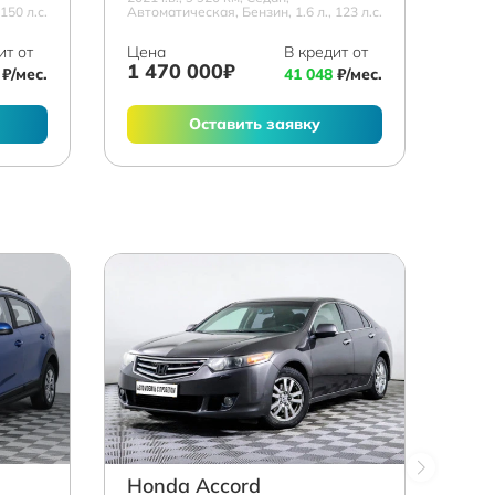
150 л.с.
Автоматическая, Бензин, 1.6 л., 123 л.с.
ит от
Цена
В кредит от
1 470 000₽
₽/мес.
41 048
₽/мес.
Оставить заявку
Honda Accord