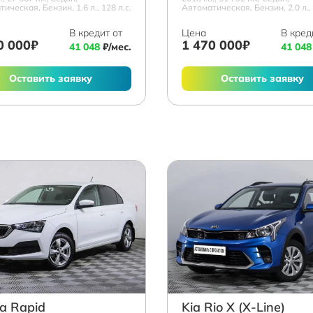
ическая, Бензин, 1.6 л., 128 л.с.
Автоматическая, Бензин, 2.0 л., 
В кредит от
Цена
В кред
0 000₽
1 470 000₽
41 048
₽/мес.
41 048
Оставить заявку
Оставить заявку
a Rapid
Kia Rio X (X-Line)