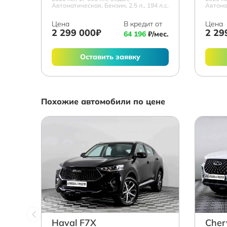
Автоматическая, Бензин, 2.5 л., 194 л.с.
Автомат
Цена
В кредит от
Цена
2 299 000₽
2 29
64 196
₽/мес.
Оставить заявку
Похожие автомобили по цене
Haval F7X
Cher