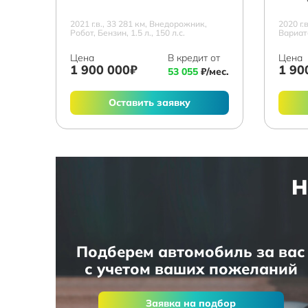
2021 г.в., 33 281 км, Внедорожник,
2020 г.
Робот, Бензин, 1.5 л., 150 л.с.
Вариато
Цена
В кредит от
Цена
1 900 000₽
1 90
53 055
₽/мес.
Оставить заявку
Н
Подберем автомобиль за вас
с учетом ваших пожеланий
Заявка на подбор