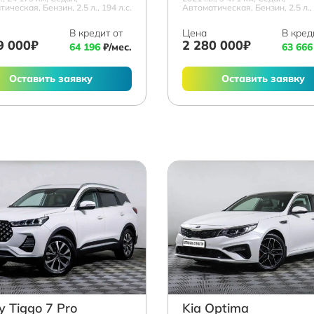
ическая, Бензин, 2.5 л., 194 л.с.
Автоматическая, Бензин, 2.5 л., 
В кредит от
Цена
В кред
9 000₽
2 280 000₽
64 196
₽/мес.
63 666
Оставить заявку
Оставить заявку
y Tiggo 7 Pro
Kia Optima