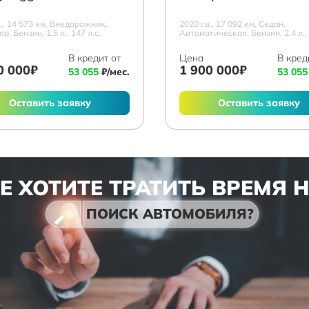
в., 14 573 км, Внедорожник,
2020 г.в., 17 092 км, Седан,
р, Бензин, 1.5 л., 147 л.с.
Автоматическая, Бензин, 2.4 л., 
В кредит от
Цена
В кред
0 000₽
1 900 000₽
53 055
₽/мес.
53 055
Оставить заявку
Оставить заявку
Е ХОТИТЕ ТРАТИТЬ ВРЕМЯ 
ПОИСК АВТОМОБИЛЯ?