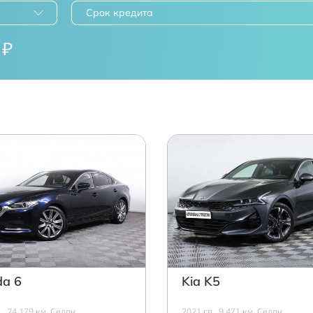
Срок кредита
₽
a 6
Kia K5
в., 24 179 км, Седан,
2021 г.в., 9 471 км, Седан,