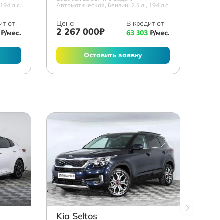
194 л.с.
Автоматическая, Бензин, 2.5 л., 194 л.с.
ит от
Цена
В кредит от
2 267 000₽
₽/мес.
63 303
₽/мес.
Оставить заявку
Kia Seltos