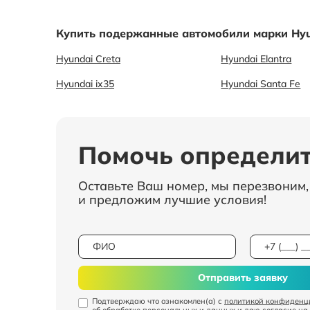
Купить подержанные автомобили марки Hyu
Hyundai Creta
Hyundai Elantra
Hyundai ix35
Hyundai Santa Fe
Помочь определит
Оставьте Ваш номер, мы перезвоним
и предложим лучшие условия!
Отправить заявку
Подтверждаю что ознакомлен(а) с
политикой конфиденц
об обработке персональных и данных
и даю
согласие на