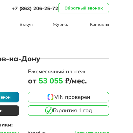
+7 (863) 206-25-72
Обратный звонок
Выкуп
Журнал
Контакты
тов-на-Дону
Ежемесячный платеж
от
53 055
₽/мес.
VIN проверен
авкой
Гарантия 1 год
ин
тики:
владелец
Коробка:
Автоматическая