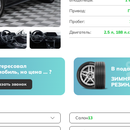
Привод:
Пробег:
Двигатель:
2.5 л, 188 л.
тересовал
В пода
обиль, но цена ... ?
ЗИМН
РЕЗИН
азать звонок
Салон
13