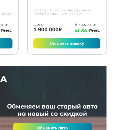
2021 г.в., 35 581 км, Внедорожник,
188 л.с.
Робот, Бензин, 1.6 л., 177 л.с.
ит от
Цена
В кредит от
1 900 000₽
₽/мес.
53 055
₽/мес.
Оставить заявку
НА
Обменяем ваш старый авто
на новый со скидкой
Обменять авто