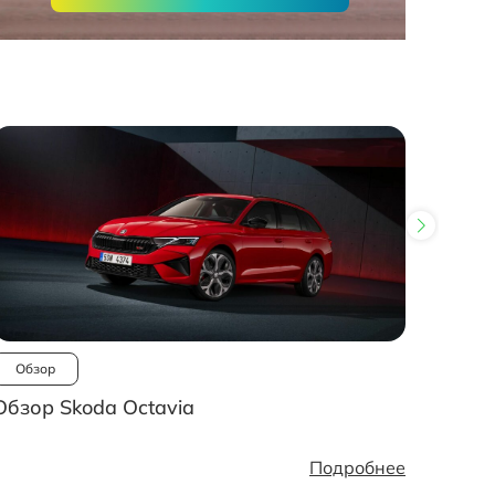
Обзор
Ново
Обзор Skoda Octavia
Рынок
стано
Подробнее