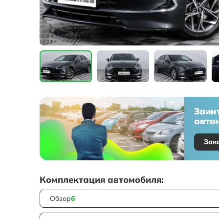
Заин
автом
Зак
Комплектация автомобиля:
Обзор
6