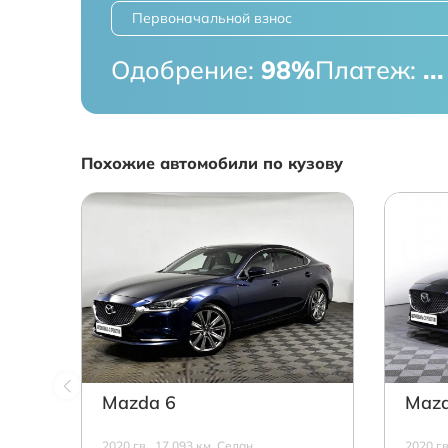
Первоначальной взнос
Одобрение:
98%
Платеж:
...
Похожие автомобили по кузову
Mazda 6
Mazd
2020 г.в., 17 093 км, Седан,
2020 г.