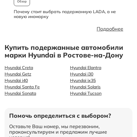
Обзор
Почему стоит выбрать подержанную LADA, а не
О
новую иномарку
Подробнее
Купить подержанные автомобили
марки Hyundai в Ростове-на-Дону
Hyundai Creta
Hyundai Elantra
Hyundai Getz
Hyundai i30
Hyundai i40
Hyundai ix35
Hyundai Santa Fe
Hyundai Solaris
Hyundai Sonata
Hyundai Tucson
Помочь определиться с выбором?
Оставьте Ваш номер, мы перезвоним,
проконсультируем и предложим лучшие