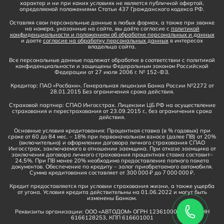
характер и ни при каких условиях не является публичной офертой,
определяемой положениями Статьи 437 Гражданского кодекса РФ.
Оставляя свои персональные данные в любых формах, а также при звонке
на номера, указанные на сайте, вы даёте согласие с
политикой
конфиденциальности и положением об обработке персональных и данных
и даете
согласие на обработку персональных данных
в интересах
владельца сайта.
Все персональные данные подлежат обработке в соответствии с политикой
конфиденциальности и защищены Федеральным законом Российской
Федерации от 27 июля 2006 г. № 152-ФЗ.
Кредитор: ПАО «Росбанк». Генеральная лицензия Банка России №2272 от
28.01.2015 Без ограничения срока действия.
Страховой партнер: СПАО Ингосстрах. Лицензии ЦБ РФ на осуществление
страхования и перестрахования от 23.09.2015 г., без ограничения срока
действия.
Основные условия кредитования: Процентная ставка (в % годовых) при
сроке от 60 до 84 мес. – 18% при первоначальном взносе (далее ПВ) от 20%
(включительно) и оформлении договора личного страхования СПАО
Ингосстрах, заключаемого в отношении заемщика. При отказе заемщика от
заключения договора личного страхования процентная ставка составит–
24,5%. При ПВ менее 20% необходимо предоставление полного пакета
документов. Обеспечение по кредиту – залог приобретаемого автомобиля.
Сумма кредитования составляет от 300 000 ₽ до 7 000 000 ₽.
Кредит предоставляется при условии страхования жизни, а также ущерба
от угона. Условия кредита действительны на 01.06.2022 и могут быть
изменены Банком.
Реквизиты организации: ООО «АВТОДОМ» ОГРН 1236100016910, ИНН
6166128253, КПП 616601001