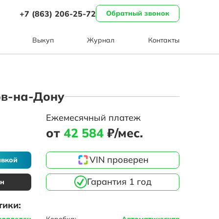
+7 (863) 206-25-72
Обратный звонок
Выкуп
Журнал
Контакты
тов-на-Дону
Ежемесячный платеж
от
42 584
₽/мес.
VIN проверен
авкой
Гарантия 1 год
ин
тики:
владелец
Коробка:
Автоматическая