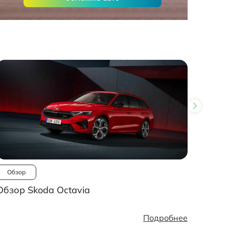
Обзор
Ново
Обзор Skoda Octavia
Рынок
стано
Подробнее