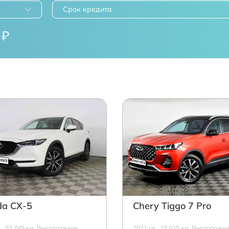
Срок кредита
₽
a СХ-5
Chery Tiggo 7 Pro
в., 53 749 км, Внедорожник,
2021 г.в., 19 635 км, Внедорожни