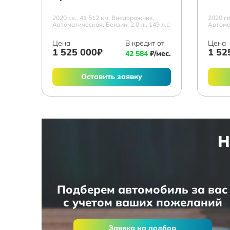
2020 г.в., 41 512 км, Внедорожник,
2020 г.
Автоматическая, Бензин, 2.0 л., 149 л.с.
Автомат
Цена
В кредит от
Цена
1 525 000₽
1 52
42 584
₽/мес.
Оставить заявку
Н
Подберем автомобиль за вас
с учетом ваших пожеланий
Заявка на подбор