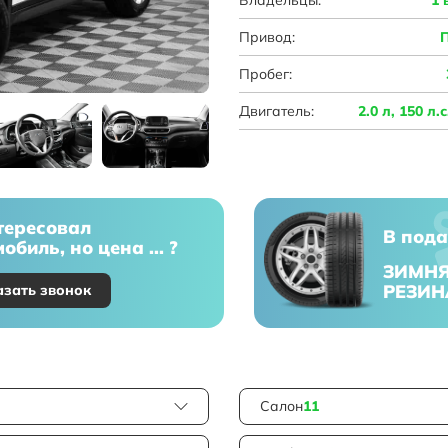
Привод:
Пробег:
Двигатель:
2.0 л, 150 л.
тересовал
В пода
обиль, но цена ... ?
ЗИМН
РЕЗИН
азать звонок
Салон
11