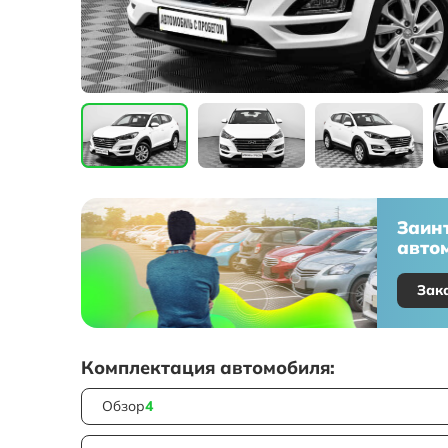
Заин
автом
Зак
Комплектация автомобиля:
Обзор
4