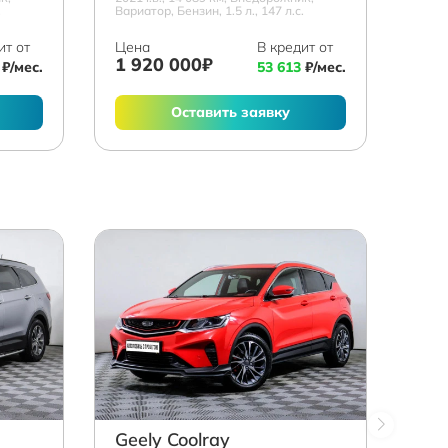
.
Вариатор, Бензин, 1.5 л., 147 л.с.
ит от
Цена
В кредит от
1 920 000₽
₽/мес.
53 613
₽/мес.
Оставить заявку
Geely Coolray