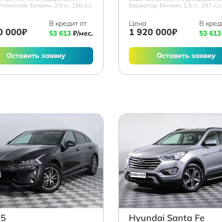
ическая, Бензин, 2.0 л., 150 л.с.
Вариатор, Бензин, 1.5 л., 147 л.с
В кредит от
Цена
В кред
0 000₽
1 920 000₽
53 613
₽/мес.
53 613
Оставить заявку
Оставить заявку
K5
Hyundai Santa Fe