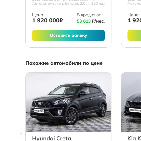
Автоматическая, Бензин, 2.0 л., 150 л.с.
Автомат
Цена
В кредит от
Цена
1 920 000₽
1 92
53 613
₽/мес.
Оставить заявку
Похожие автомобили по цене
Hyundai Creta
Kia 