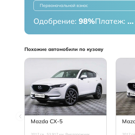
Первоначальной взнос
Одобрение:
98%
Платеж:
...
Похожие автомобили по кузову
Mazda СХ-5
Mazd
2017 г.в., 53 917 км, Внедорожник,
2017 г.