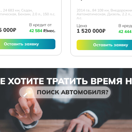
в., 24 683 км, Седан,
2014 г.в., 84 108 км, Внедорожни
ическая, Бензин, 2.0 л., 150 л.с.
Автоматическая, Дизель, 2.2 л.,
л.с.
В кредит от
Цена
В кред
5 000₽
1 520 000₽
42 584
₽/мес.
42 444
Оставить заявку
Оставить заявку
Е ХОТИТЕ ТРАТИТЬ ВРЕМЯ 
ПОИСК АВТОМОБИЛЯ?