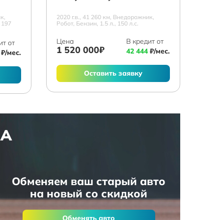
к,
2020 г.в., 41 260 км, Внедорожник,
 197
Робот, Бензин, 1.5 л., 150 л.с.
Цена
В кредит от
ит от
1 520 000₽
42 444
₽/мес.
₽/мес.
Оставить заявку
НА
Обменяем ваш старый авто
на новый со скидкой
Обменять авто