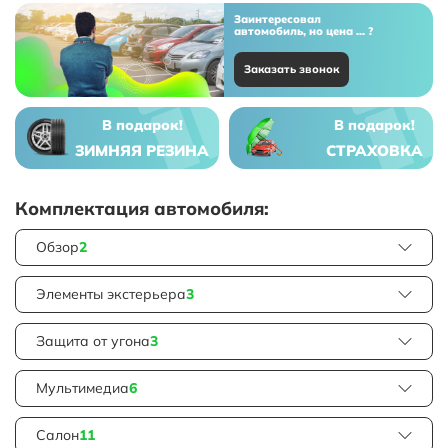
Заинтересовал
автомобиль, но цена ... ?
Заказать звонок
В подарок!
В подарок!
ЗИМНЯЯ РЕЗИНА
СТРАХОВКА
Комплектация автомобиля:
Обзор
2
Элементы экстерьера
3
Защита от угона
3
Мультимедиа
6
Салон
11