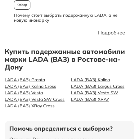
Обзор
Почему стоит выбрать подержанную LADA, а не
О
новую иномарку
Подробнее
Купить подержанные автомобили
марки LADA (ВАЗ) в Ростове-на-
Дону
LADA (ВАЗ) Granta
LADA (ВАЗ) Kalina
LADA (ВАЗ) Kalina Cross
LADA (ВАЗ) Largus Cross
LADA (ВАЗ) Vesta
LADA (ВАЗ) Vesta SW
LADA (ВАЗ) Vesta SW Cross
LADA (ВАЗ) XRAY
LADA (ВАЗ) XRay Cross
Помочь определиться с выбором?