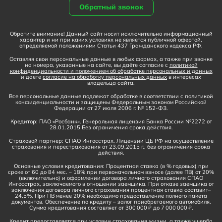
Обратный звонок
Обратите внимание! Данный сайт носит исключительно информационный
характер и ни при каких условиях не является публичной офертой,
определяемой положениями Статьи 437 Гражданского кодекса РФ.
Оставляя свои персональные данные в любых формах, а также при звонке
на номера, указанные на сайте, вы даёте согласие с
политикой
конфиденциальности и положением об обработке персональных и данных
и даете
согласие на обработку персональных данных
в интересах
владельца сайта.
Все персональные данные подлежат обработке в соответствии с политикой
конфиденциальности и защищены Федеральным законом Российской
Федерации от 27 июля 2006 г. № 152-ФЗ.
Кредитор: ПАО «Росбанк». Генеральная лицензия Банка России №2272 от
28.01.2015 Без ограничения срока действия.
Страховой партнер: СПАО Ингосстрах. Лицензии ЦБ РФ на осуществление
страхования и перестрахования от 23.09.2015 г., без ограничения срока
действия.
Основные условия кредитования: Процентная ставка (в % годовых) при
сроке от 60 до 84 мес. – 18% при первоначальном взносе (далее ПВ) от 20%
(включительно) и оформлении договора личного страхования СПАО
Ингосстрах, заключаемого в отношении заемщика. При отказе заемщика от
заключения договора личного страхования процентная ставка составит–
24,5%. При ПВ менее 20% необходимо предоставление полного пакета
документов. Обеспечение по кредиту – залог приобретаемого автомобиля.
Сумма кредитования составляет от 300 000 ₽ до 7 000 000 ₽.
Кредит предоставляется при условии страхования жизни, а также ущерба