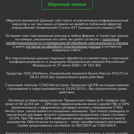
Обратный звонок
Обратите внимание! Данный сайт носит исключительно информационный
характер и ни при каких условиях не является публичной офертой,
определяемой положениями Статьи 437 Гражданского кодекса РФ.
Оставляя свои персональные данные в любых формах, а также при звонке
на номера, указанные на сайте, вы даёте согласие с
политикой
конфиденциальности и положением об обработке персональных и данных
и даете
согласие на обработку персональных данных
в интересах
владельца сайта.
Все персональные данные подлежат обработке в соответствии с политикой
конфиденциальности и защищены Федеральным законом Российской
Федерации от 27 июля 2006 г. № 152-ФЗ.
Кредитор: ПАО «Росбанк». Генеральная лицензия Банка России №2272 от
28.01.2015 Без ограничения срока действия.
Страховой партнер: СПАО Ингосстрах. Лицензии ЦБ РФ на осуществление
страхования и перестрахования от 23.09.2015 г., без ограничения срока
действия.
Основные условия кредитования: Процентная ставка (в % годовых) при
сроке от 60 до 84 мес. – 18% при первоначальном взносе (далее ПВ) от 20%
(включительно) и оформлении договора личного страхования СПАО
Ингосстрах, заключаемого в отношении заемщика. При отказе заемщика от
заключения договора личного страхования процентная ставка составит–
24,5%. При ПВ менее 20% необходимо предоставление полного пакета
документов. Обеспечение по кредиту – залог приобретаемого автомобиля.
Сумма кредитования составляет от 300 000 ₽ до 7 000 000 ₽.
Кредит предоставляется при условии страхования жизни, а также ущерба