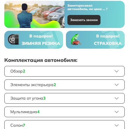
Заинтересовал
автомобиль, но цена ... ?
Заказать звонок
В подарок!
В подарок!
ЗИМНЯЯ РЕЗИНА
СТРАХОВКА
Комплектация автомобиля:
Обзор
2
Элементы экстерьера
2
Защита от угона
3
Мультимедиа
4
Салон
7