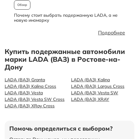
Обзор
Почему стоит выбрать подержанную LADA, а не
О
новую иномарку
Подробнее
Купить подержанные автомобили
марки LADA (ВАЗ) в Ростове-на-
Дону
LADA (ВАЗ) Granta
LADA (ВАЗ) Kalina
LADA (ВАЗ) Kalina Cross
LADA (ВАЗ) Largus Cross
LADA (ВАЗ) Vesta
LADA (ВАЗ) Vesta SW
LADA (ВАЗ) Vesta SW Cross
LADA (ВАЗ) XRAY
LADA (ВАЗ) XRay Cross
Помочь определиться с выбором?