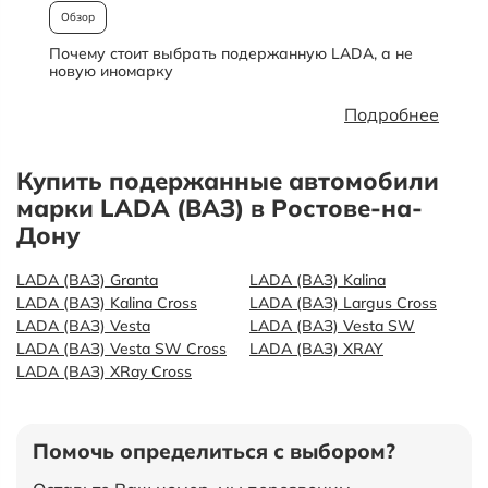
Обзор
Почему стоит выбрать подержанную LADA, а не
О
новую иномарку
Подробнее
Купить подержанные автомобили
марки LADA (ВАЗ) в Ростове-на-
Дону
LADA (ВАЗ) Granta
LADA (ВАЗ) Kalina
LADA (ВАЗ) Kalina Cross
LADA (ВАЗ) Largus Cross
LADA (ВАЗ) Vesta
LADA (ВАЗ) Vesta SW
LADA (ВАЗ) Vesta SW Cross
LADA (ВАЗ) XRAY
LADA (ВАЗ) XRay Cross
Помочь определиться с выбором?