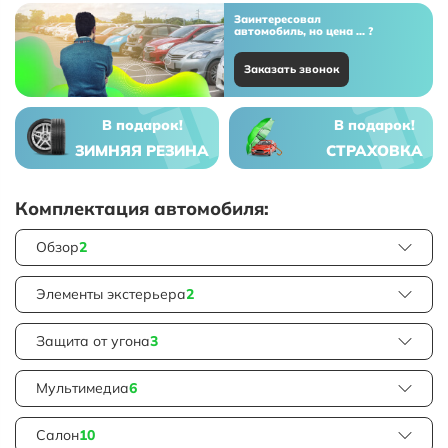
Заинтересовал
автомобиль, но цена ... ?
Заказать звонок
В подарок!
В подарок!
ЗИМНЯЯ РЕЗИНА
СТРАХОВКА
Комплектация автомобиля:
Обзор
2
Элементы экстерьера
2
Защита от угона
3
Мультимедиа
6
Салон
10