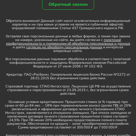
Обратный звонок
Обратите внимание! Данный сайт носит исключительно информационный
характер и ни при каких условиях не является публичной офертой,
определяемой положениями Статьи 437 Гражданского кодекса РФ.
Оставляя свои персональные данные в любых формах, а также при звонке
на номера, указанные на сайте, вы даёте согласие с
политикой
конфиденциальности и положением об обработке персональных и данных
и даете
согласие на обработку персональных данных
в интересах
владельца сайта.
Все персональные данные подлежат обработке в соответствии с политикой
конфиденциальности и защищены Федеральным законом Российской
Федерации от 27 июля 2006 г. № 152-ФЗ.
Кредитор: ПАО «Росбанк». Генеральная лицензия Банка России №2272 от
28.01.2015 Без ограничения срока действия.
Страховой партнер: СПАО Ингосстрах. Лицензии ЦБ РФ на осуществление
страхования и перестрахования от 23.09.2015 г., без ограничения срока
действия.
Основные условия кредитования: Процентная ставка (в % годовых) при
сроке от 60 до 84 мес. – 18% при первоначальном взносе (далее ПВ) от 20%
(включительно) и оформлении договора личного страхования СПАО
Ингосстрах, заключаемого в отношении заемщика. При отказе заемщика от
заключения договора личного страхования процентная ставка составит–
24,5%. При ПВ менее 20% необходимо предоставление полного пакета
документов. Обеспечение по кредиту – залог приобретаемого автомобиля.
Сумма кредитования составляет от 300 000 ₽ до 7 000 000 ₽.
Кредит предоставляется при условии страхования жизни, а также ущерба