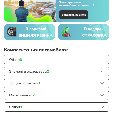
Заинтересовал
автомобиль, но цена ... ?
Заказать звонок
В подарок!
В подарок!
ЗИМНЯЯ РЕЗИНА
СТРАХОВКА
Комплектация автомобиля:
Обзор
3
Элементы экстерьера
2
Защита от угона
3
Мультимедиа
2
Салон
9