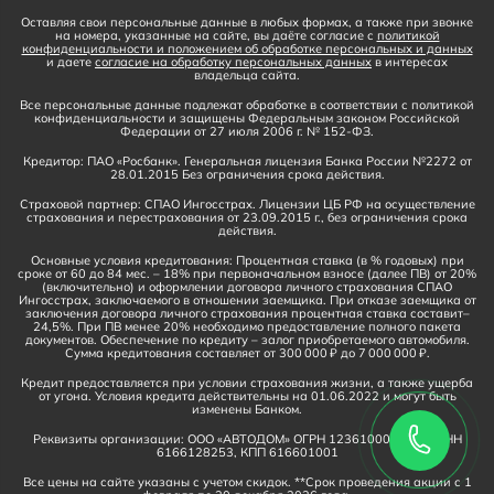
Оставляя свои персональные данные в любых формах, а также при звонке
на номера, указанные на сайте, вы даёте согласие с
политикой
конфиденциальности и положением об обработке персональных и данных
и даете
согласие на обработку персональных данных
в интересах
владельца сайта.
Все персональные данные подлежат обработке в соответствии с политикой
конфиденциальности и защищены Федеральным законом Российской
Федерации от 27 июля 2006 г. № 152-ФЗ.
Кредитор: ПАО «Росбанк». Генеральная лицензия Банка России №2272 от
28.01.2015 Без ограничения срока действия.
Страховой партнер: СПАО Ингосстрах. Лицензии ЦБ РФ на осуществление
страхования и перестрахования от 23.09.2015 г., без ограничения срока
действия.
Основные условия кредитования: Процентная ставка (в % годовых) при
сроке от 60 до 84 мес. – 18% при первоначальном взносе (далее ПВ) от 20%
(включительно) и оформлении договора личного страхования СПАО
Ингосстрах, заключаемого в отношении заемщика. При отказе заемщика от
заключения договора личного страхования процентная ставка составит–
24,5%. При ПВ менее 20% необходимо предоставление полного пакета
документов. Обеспечение по кредиту – залог приобретаемого автомобиля.
Сумма кредитования составляет от 300 000 ₽ до 7 000 000 ₽.
Кредит предоставляется при условии страхования жизни, а также ущерба
от угона. Условия кредита действительны на 01.06.2022 и могут быть
изменены Банком.
Реквизиты организации: ООО «АВТОДОМ» ОГРН 1236100016910, ИНН
6166128253, КПП 616601001
Все цены на сайте указаны с учетом скидок. **Срок проведения акции с 1