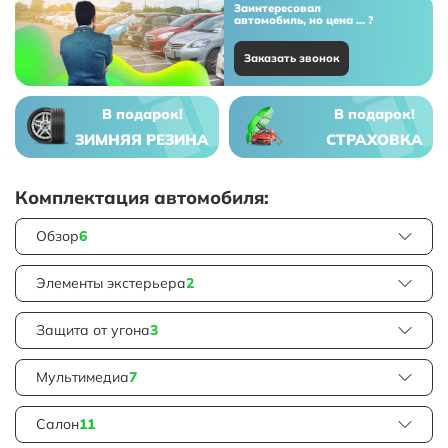
Заинтересовал
автомобиль, но цена ... ?
Заказать звонок
В подарок!
В подарок!
ЗИМНЯЯ РЕЗИНА
СТРАХОВКА
Комплектация автомобиля:
Обзор
6
Элементы экстерьера
2
Защита от угона
3
Мультимедиа
7
Салон
11