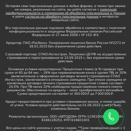
Оставляя свои персональные данные в любых формах, а также при звонке
на номера, указанные на сайте, вы даёте согласие с
политикой
конфиденциальности и положением об обработке персональных и данных
и даете
согласие на обработку персональных данных
в интересах
владельца сайта.
Все персональные данные подлежат обработке в соответствии с политикой
конфиденциальности и защищены Федеральным законом Российской
Федерации от 27 июля 2006 г. № 152-ФЗ.
Кредитор: ПАО «Росбанк». Генеральная лицензия Банка России №2272 от
28.01.2015 Без ограничения срока действия.
Страховой партнер: СПАО Ингосстрах. Лицензии ЦБ РФ на осуществление
страхования и перестрахования от 23.09.2015 г., без ограничения срока
действия.
Основные условия кредитования: Процентная ставка (в % годовых) при
сроке от 60 до 84 мес. – 18% при первоначальном взносе (далее ПВ) от 20%
(включительно) и оформлении договора личного страхования СПАО
Ингосстрах, заключаемого в отношении заемщика. При отказе заемщика от
заключения договора личного страхования процентная ставка составит–
24,5%. При ПВ менее 20% необходимо предоставление полного пакета
документов. Обеспечение по кредиту – залог приобретаемого автомобиля.
Сумма кредитования составляет от 300 000 ₽ до 7 000 000 ₽.
Кредит предоставляется при условии страхования жизни, а также ущерба
от угона. Условия кредита действительны на 01.06.2022 и могут быть
изменены Банком.
Реквизиты организации: ООО «АВТОДОМ» ОГРН 1236100016910, ИНН
6166128253, КПП 616601001
Все цены на сайте указаны с учетом скидок. **Срок проведения акции с 1