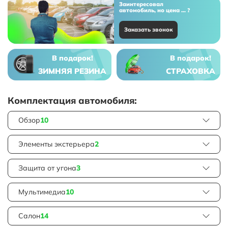
Заинтересовал
автомобиль, но цена ... ?
Заказать звонок
В подарок!
В подарок!
ЗИМНЯЯ РЕЗИНА
СТРАХОВКА
Комплектация автомобиля:
Обзор
10
Элементы экстерьера
2
Защита от угона
3
Мультимедиа
10
Салон
14