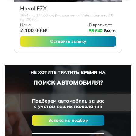
Haval F7X
2021 г.в., 17 560 км, Внедорожник, Робот, Бензин, 2.0
л., 190 л.с.
Цена
В кредит от
2 100 000₽
58 640
₽/мес.
Оставить заявку
НЕ ХОТИТЕ ТРАТИТЬ ВРЕМЯ НА
ПОИСК АВТОМОБИЛЯ?
Подберем автомобиль за вас
с учетом ваших пожеланий
Заявка на подбор