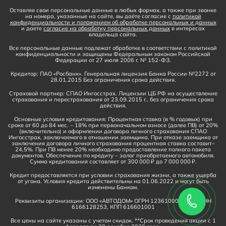
Оставляя свои персональные данные в любых формах, а также при звонке
на номера, указанные на сайте, вы даёте согласие с
политикой
конфиденциальности и положением об обработке персональных и данных
и даете
согласие на обработку персональных данных
в интересах
владельца сайта.
Все персональные данные подлежат обработке в соответствии с политикой
конфиденциальности и защищены Федеральным законом Российской
Федерации от 27 июля 2006 г. № 152-ФЗ.
Кредитор: ПАО «Росбанк». Генеральная лицензия Банка России №2272 от
28.01.2015 Без ограничения срока действия.
Страховой партнер: СПАО Ингосстрах. Лицензии ЦБ РФ на осуществление
страхования и перестрахования от 23.09.2015 г., без ограничения срока
действия.
Основные условия кредитования: Процентная ставка (в % годовых) при
сроке от 60 до 84 мес. – 18% при первоначальном взносе (далее ПВ) от 20%
(включительно) и оформлении договора личного страхования СПАО
Ингосстрах, заключаемого в отношении заемщика. При отказе заемщика от
заключения договора личного страхования процентная ставка составит–
24,5%. При ПВ менее 20% необходимо предоставление полного пакета
документов. Обеспечение по кредиту – залог приобретаемого автомобиля.
Сумма кредитования составляет от 300 000 ₽ до 7 000 000 ₽.
Кредит предоставляется при условии страхования жизни, а также ущерба
от угона. Условия кредита действительны на 01.06.2022 и могут быть
изменены Банком.
Реквизиты организации: ООО «АВТОДОМ» ОГРН 1236100016910, ИНН
6166128253, КПП 616601001
Все цены на сайте указаны с учетом скидок. **Срок проведения акции с 1