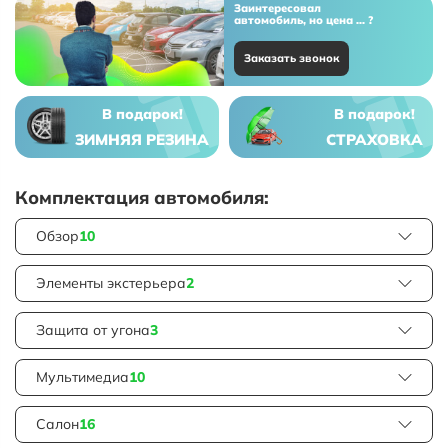
Заинтересовал
автомобиль, но цена ... ?
Заказать звонок
В подарок!
В подарок!
ЗИМНЯЯ РЕЗИНА
СТРАХОВКА
Комплектация автомобиля:
Обзор
10
Элементы экстерьера
2
Защита от угона
3
Мультимедиа
10
Салон
16