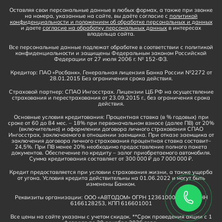
Оставляя свои персональные данные в любых формах, а также при звонке
на номера, указанные на сайте, вы даёте согласие с
политикой
конфиденциальности и положением об обработке персональных и данных
и даете
согласие на обработку персональных данных
в интересах
владельца сайта.
Все персональные данные подлежат обработке в соответствии с политикой
конфиденциальности и защищены Федеральным законом Российской
Федерации от 27 июля 2006 г. № 152-ФЗ.
Кредитор: ПАО «Росбанк». Генеральная лицензия Банка России №2272 от
28.01.2015 Без ограничения срока действия.
Страховой партнер: СПАО Ингосстрах. Лицензии ЦБ РФ на осуществление
страхования и перестрахования от 23.09.2015 г., без ограничения срока
действия.
Основные условия кредитования: Процентная ставка (в % годовых) при
сроке от 60 до 84 мес. – 18% при первоначальном взносе (далее ПВ) от 20%
(включительно) и оформлении договора личного страхования СПАО
Ингосстрах, заключаемого в отношении заемщика. При отказе заемщика от
заключения договора личного страхования процентная ставка составит–
24,5%. При ПВ менее 20% необходимо предоставление полного пакета
документов. Обеспечение по кредиту – залог приобретаемого автомобиля.
Сумма кредитования составляет от 300 000 ₽ до 7 000 000 ₽.
Кредит предоставляется при условии страхования жизни, а также ущерба
от угона. Условия кредита действительны на 01.06.2022 и могут быть
изменены Банком.
Реквизиты организации: ООО «АВТОДОМ» ОГРН 1236100016910, ИНН
6166128253, КПП 616601001
Все цены на сайте указаны с учетом скидок. **Срок проведения акции с 1