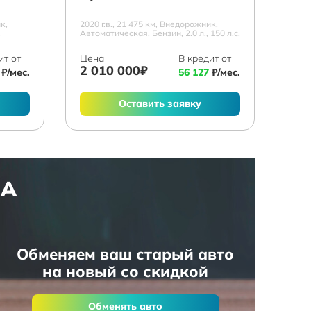
к,
2020 г.в., 21 475 км, Внедорожник,
.
Автоматическая, Бензин, 2.0 л., 150 л.с.
ит от
Цена
В кредит от
2 010 000₽
₽/мес.
56 127
₽/мес.
Оставить заявку
НА
Обменяем ваш старый авто
на новый со скидкой
Обменять авто