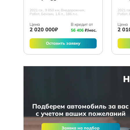
2021 г.в., 9 850 км, Внедорожник,
2021 г.
Робот, Бензин, 1.6 л., 186 л.с.
Робот, 
Цена
В кредит от
Цена
2 020 000₽
2 01
56 406
₽/мес.
Оставить заявку
Н
Подберем автомобиль за вас
с учетом ваших пожеланий
Заявка на подбор