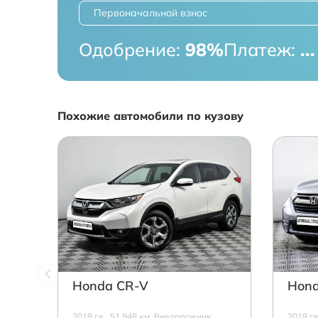
Первоначальной взнос
Одобрение:
98%
Платеж:
...
Похожие автомобили по кузову
Honda CR-V
Hond
2018 г.в., 51 948 км, Внедорожник,
2018 г.