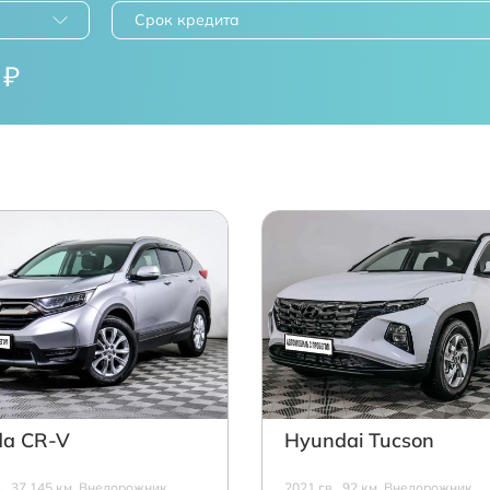
Срок кредита
₽
a CR-V
Hyundai Tucson
в., 37 145 км, Внедорожник,
2021 г.в., 92 км, Внедорожник,