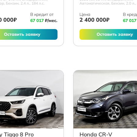
р, Бензин, 2.4 л., 184 л.с.
Автоматическая, Бензин, 2.0 л., 
В кредит от
Цена
В кред
0 000₽
2 400 000₽
67 017
₽/мес.
67 017
Оставить заявку
Оставить заявку
y Tiggo 8 Pro
Honda CR-V