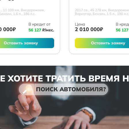
в., 11 100 км, Внедорожник,
2017 г.в., 45 278 км, Внедорожни
Бензин, 1.6 л., 186 л.с.
Вариатор, Бензин, 1.5 л., 190 л.с
В кредит от
Цена
В кред
0 000₽
2 010 000₽
56 127
₽/мес.
56 127
Оставить заявку
Оставить заявку
Е ХОТИТЕ ТРАТИТЬ ВРЕМЯ 
ПОИСК АВТОМОБИЛЯ?