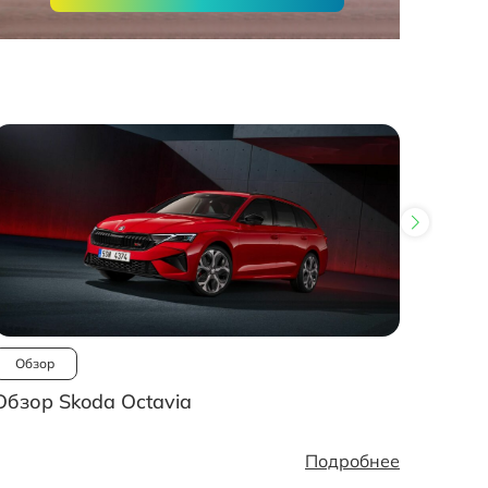
Обзор
Ново
Обзор Skoda Octavia
Рынок
стано
Подробнее