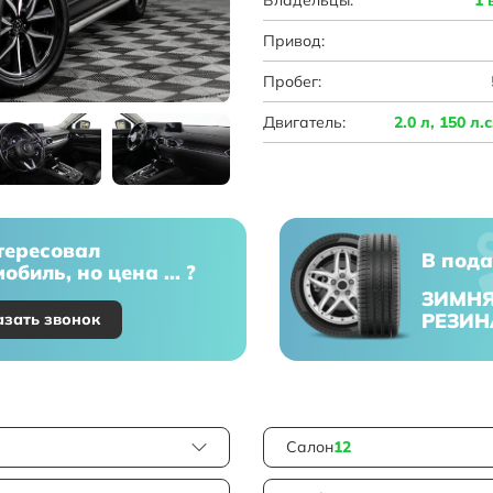
Привод:
Пробег:
Двигатель:
2.0 л, 150 л.
тересовал
В пода
обиль, но цена ... ?
ЗИМН
РЕЗИН
азать звонок
Салон
12