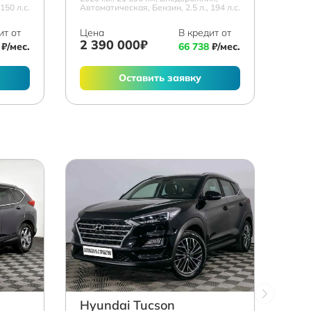
150 л.с.
Автоматическая, Бензин, 2.5 л., 194 л.с.
ит от
Цена
В кредит от
2 390 000₽
₽/мес.
66 738
₽/мес.
Оставить заявку
Hyundai Tucson