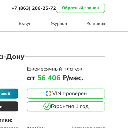
+7 (863) 206-25-72
Обратный звонок
Выкуп
Журнал
Контакты
на-Дону
Ежемесячный платеж
от
56 406
₽/мес.
VIN проверен
авкой
Гарантия 1 год
ин
тики:
владелец
Коробка:
Автоматическая