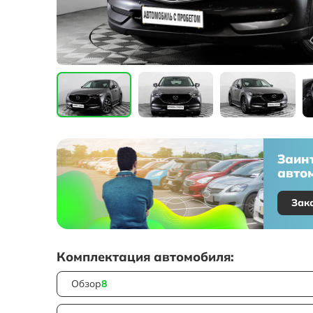
Заин
автом
Зак
Комплектация автомобиля:
Обзор
8