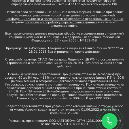
характер и ни при каких условиях не является публичной офертой,
определяемой положениями Статьи 437 Гражданского кодекса РФ.
Оставляя свои персональные данные в любых формах, а также при звонке
на номера, указанные на сайте, вы даёте согласие с
политикой
конфиденциальности и положением об обработке персональных и данных
и даете
согласие на обработку персональных данных
в интересах
владельца сайта.
Все персональные данные подлежат обработке в соответствии с политикой
конфиденциальности и защищены Федеральным законом Российской
Федерации от 27 июля 2006 г. № 152-ФЗ.
Кредитор: ПАО «Росбанк». Генеральная лицензия Банка России №2272 от
28.01.2015 Без ограничения срока действия.
Страховой партнер: СПАО Ингосстрах. Лицензии ЦБ РФ на осуществление
страхования и перестрахования от 23.09.2015 г., без ограничения срока
действия.
Основные условия кредитования: Процентная ставка (в % годовых) при
сроке от 60 до 84 мес. – 18% при первоначальном взносе (далее ПВ) от 20%
(включительно) и оформлении договора личного страхования СПАО
Ингосстрах, заключаемого в отношении заемщика. При отказе заемщика от
заключения договора личного страхования процентная ставка составит–
24,5%. При ПВ менее 20% необходимо предоставление полного пакета
документов. Обеспечение по кредиту – залог приобретаемого автомобиля.
Сумма кредитования составляет от 300 000 ₽ до 7 000 000 ₽.
Кредит предоставляется при условии страхования жизни, а также ущерба
от угона. Условия кредита действительны на 01.06.2022 и могут быть
изменены Банком.
Реквизиты организации: ООО «АВТОДОМ» ОГРН 1236100016910, ИНН
6166128253, КПП 616601001