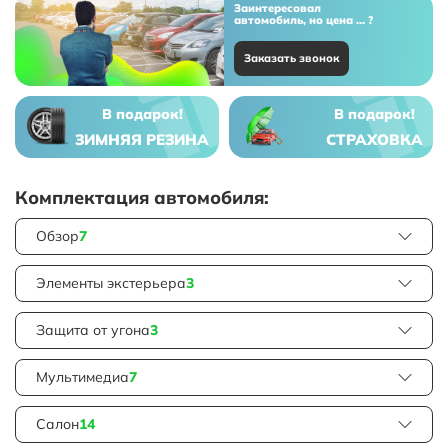
Заинтересовал
автомобиль, но цена ... ?
Заказать звонок
В подарок!
В подарок!
ЗИМНЯЯ РЕЗИНА
СТРАХОВКА
Комплектация автомобиля:
Обзор
7
Элементы экстерьера
3
Защита от угона
3
Мультимедиа
7
Салон
14