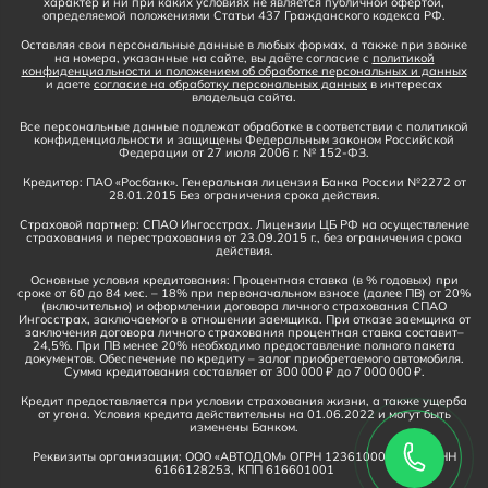
характер и ни при каких условиях не является публичной офертой,
определяемой положениями Статьи 437 Гражданского кодекса РФ.
Оставляя свои персональные данные в любых формах, а также при звонке
на номера, указанные на сайте, вы даёте согласие с
политикой
конфиденциальности и положением об обработке персональных и данных
и даете
согласие на обработку персональных данных
в интересах
владельца сайта.
Все персональные данные подлежат обработке в соответствии с политикой
конфиденциальности и защищены Федеральным законом Российской
Федерации от 27 июля 2006 г. № 152-ФЗ.
Кредитор: ПАО «Росбанк». Генеральная лицензия Банка России №2272 от
28.01.2015 Без ограничения срока действия.
Страховой партнер: СПАО Ингосстрах. Лицензии ЦБ РФ на осуществление
страхования и перестрахования от 23.09.2015 г., без ограничения срока
действия.
Основные условия кредитования: Процентная ставка (в % годовых) при
сроке от 60 до 84 мес. – 18% при первоначальном взносе (далее ПВ) от 20%
(включительно) и оформлении договора личного страхования СПАО
Ингосстрах, заключаемого в отношении заемщика. При отказе заемщика от
заключения договора личного страхования процентная ставка составит–
24,5%. При ПВ менее 20% необходимо предоставление полного пакета
документов. Обеспечение по кредиту – залог приобретаемого автомобиля.
Сумма кредитования составляет от 300 000 ₽ до 7 000 000 ₽.
Кредит предоставляется при условии страхования жизни, а также ущерба
от угона. Условия кредита действительны на 01.06.2022 и могут быть
изменены Банком.
Реквизиты организации: ООО «АВТОДОМ» ОГРН 1236100016910, ИНН
6166128253, КПП 616601001