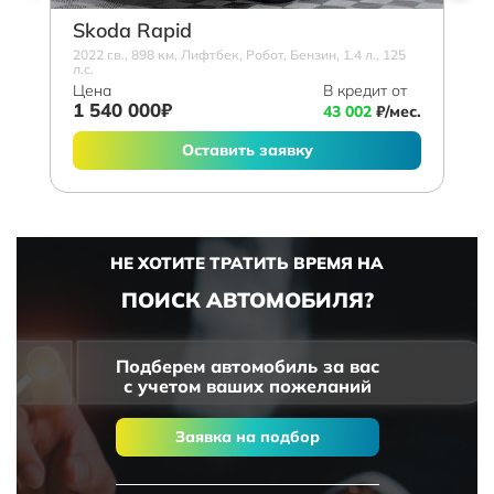
Skoda Rapid
2022 г.в., 898 км, Лифтбек, Робот, Бензин, 1.4 л., 125
л.с.
Цена
В кредит от
1 540 000₽
43 002
₽/мес.
Оставить заявку
НЕ ХОТИТЕ ТРАТИТЬ ВРЕМЯ НА
ПОИСК АВТОМОБИЛЯ?
Подберем автомобиль за вас
с учетом ваших пожеланий
Заявка на подбор