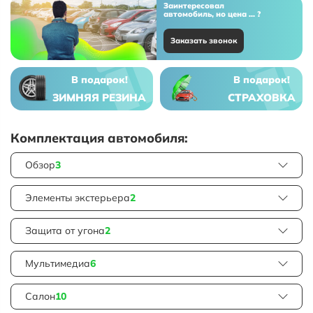
Заинтересовал
автомобиль, но цена ... ?
Заказать звонок
В подарок!
В подарок!
ЗИМНЯЯ РЕЗИНА
СТРАХОВКА
Комплектация автомобиля:
Обзор
3
Элементы экстерьера
2
Защита от угона
2
Мультимедиа
6
Салон
10