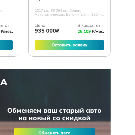
к,
2017 г.в., 63 054 км, Седан,
.
Автоматическая, Бензин, 2.0 л., 150 л.с.
ит от
Цена
В кредит от
935 000₽
₽/мес.
26 109
₽/мес.
Оставить заявку
НА
Обменяем ваш старый авто
на новый со скидкой
Обменять авто