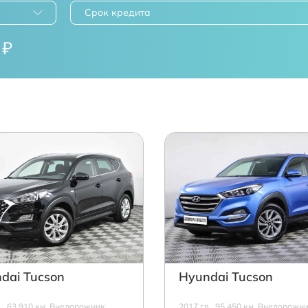
Срок кредита
₽
dai Tucson
Hyundai Tucson
в., 63 910 км, Внедорожник,
2017 г.в., 95 450 км, Внедорожни