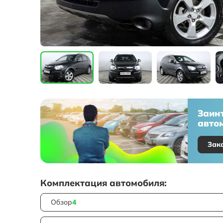
Заин
автом
Зак
Комплектация автомобиля:
Обзор
4