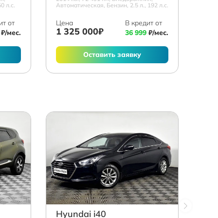
0 л.с.
Автоматическая, Бензин, 2.5 л., 192 л.с.
ит от
Цена
В кредит от
1 325 000₽
₽/мес.
36 999
₽/мес.
Оставить заявку
Hyundai i40