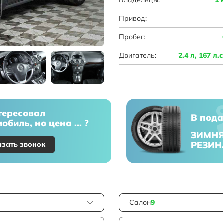
Привод:
Пробег:
Двигатель:
2.4 л, 167 л.
тересовал
В пода
обиль, но цена ... ?
ЗИМН
РЕЗИН
азать звонок
Салон
9