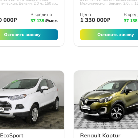
ическая, Бензин, 2.0 л., 150 л.с.
Механическая, Бензин, 2.0 л., 15
В кредит от
Цена
В кред
0 000₽
1 330 000₽
37 138
₽/мес.
37 138
Оставить заявку
Оставить заявку
 EcoSport
Renault Kaptur