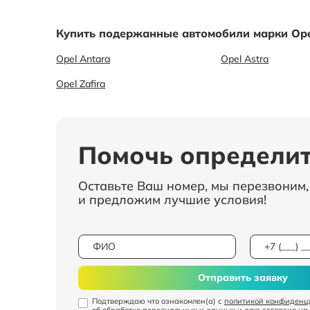
Купить подержанные автомобили марки Ope
Opel Antara
Opel Astra
Opel Zafira
Помочь определит
Оставьте Ваш номер, мы перезвоним
и предложим лучшие условия!
Отправить заявку
Подтверждаю что ознакомлен(а) с
политикой конфиденц
об обработке персональных и данных
и даю
согласие на