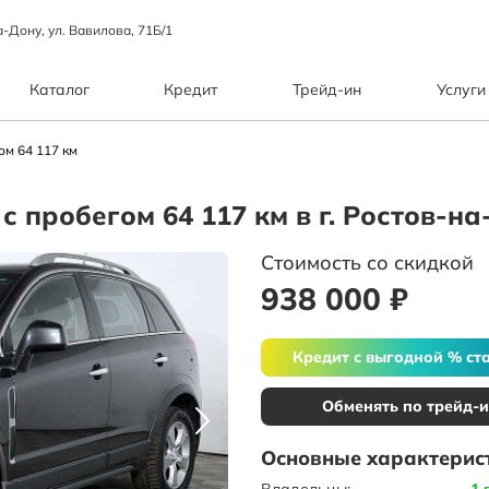
а-Дону, ул. Вавилова, 71Б/1
Каталог
Кредит
Трейд-ин
Услуги
ом 64 117 км
 с пробегом 64 117 км в г. Ростов-н
Стоимость со скидкой
938 000 ₽
Кредит с выгодной % ст
Обменять по трейд-
Основные характерис
Владельцы:
1 