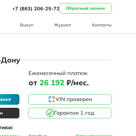
+7 (863) 206-25-72
Обратный звонок
Выкуп
Журнал
Контакты
а-Дону
Ежемесячный платеж
от
26 192
₽/мес.
VIN проверен
авкой
Гарантия 1 год
ин
тики:
владелец
Коробка:
Автоматическая