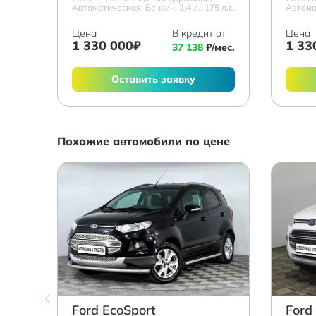
Автоматическая, Бензин, 2.4 л., 175 л.с.
Автомат
Цена
В кредит от
Цена
1 330 000₽
1 33
37 138
₽/мес.
Оставить заявку
Похожие автомобили по цене
Ford EcoSport
Ford