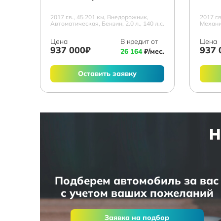
2017 г.в., 45 201 км, Внедорожник,
2017 г.
Автоматическая, Бензин, 2.0 л., 140 л.с.
Механич
Цена
В кредит от
Цена
937 000₽
937 
26 164
₽/мес.
Оставить заявку
Н
Подберем автомобиль за вас
с учетом ваших пожеланий
Заявка на подбор