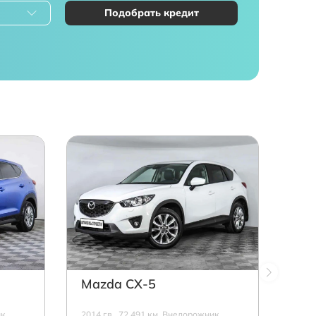
Подобрать кредит
Mazda СХ-5
к,
2014 г.в., 72 491 км, Внедорожник,