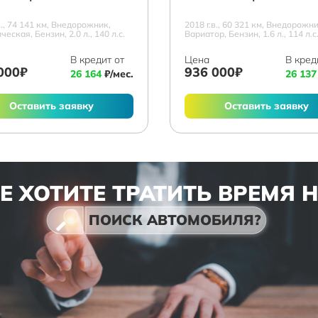
в., 74 141 км, Внедорожник,
2018 г.в., 60 321 км, Внедорожни
еская, Бензин, 2.0 л., 140 л.с.
Вариатор, Бензин, 1.6 л., 114 л.с
В кредит от
Цена
В кред
000₽
936 000₽
26 164
₽/мес.
26 137
Оставить заявку
Оставить заявку
Е ХОТИТЕ ТРАТИТЬ ВРЕМЯ 
ПОИСК АВТОМОБИЛЯ?