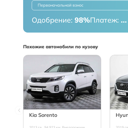
Первоначальной взнос
Одобрение:
98%
Платеж:
...
Похожие автомобили по кузову
Kia Sorento
Hyun
2013 г.в., 94 923 км, Внедорожник,
2019 г.