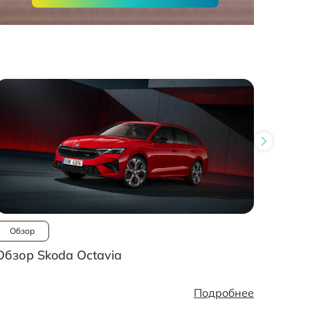
Обзор
Ново
Обзор Skoda Octavia
Рынок
стано
Подробнее