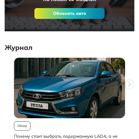
Обменять авто
Журнал
Обзор
Почему стоит выбрать подержанную LADA, а не
О