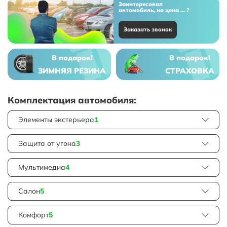
Заинтересовал
автомобиль, но цена ... ?
Заказать звонок
В подарок!
В подарок!
ЗИМНЯЯ РЕЗИНА
СТРАХОВКА
Комплектация автомобиля:
Элементы экстерьера
1
Защита от угона
3
Мультимедиа
4
Салон
5
Комфорт
5