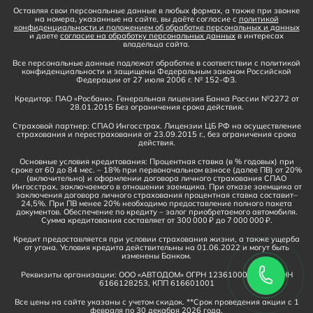
Оставляя свои персональные данные в любых формах, а также при звонке
на номера, указанные на сайте, вы даёте согласие с
политикой
конфиденциальности и положением об обработке персональных и данных
и даете
согласие на обработку персональных данных
в интересах
владельца сайта.
Все персональные данные подлежат обработке в соответствии с политикой
конфиденциальности и защищены Федеральным законом Российской
Федерации от 27 июля 2006 г. № 152-ФЗ.
Кредитор: ПАО «Росбанк». Генеральная лицензия Банка России №2272 от
28.01.2015 Без ограничения срока действия.
Страховой партнер: СПАО Ингосстрах. Лицензии ЦБ РФ на осуществление
страхования и перестрахования от 23.09.2015 г., без ограничения срока
действия.
Основные условия кредитования: Процентная ставка (в % годовых) при
сроке от 60 до 84 мес. – 18% при первоначальном взносе (далее ПВ) от 20%
(включительно) и оформлении договора личного страхования СПАО
Ингосстрах, заключаемого в отношении заемщика. При отказе заемщика от
заключения договора личного страхования процентная ставка составит–
24,5%. При ПВ менее 20% необходимо предоставление полного пакета
документов. Обеспечение по кредиту – залог приобретаемого автомобиля.
Сумма кредитования составляет от 300 000 ₽ до 7 000 000 ₽.
Кредит предоставляется при условии страхования жизни, а также ущерба
от угона. Условия кредита действительны на 01.06.2022 и могут быть
изменены Банком.
Реквизиты организации: ООО «АВТОДОМ» ОГРН 1236100016910, ИНН
6166128253, КПП 616601001
Все цены на сайте указаны с учетом скидок. **Срок проведения акции с 1
февраля по 30 декабря 2026 года.