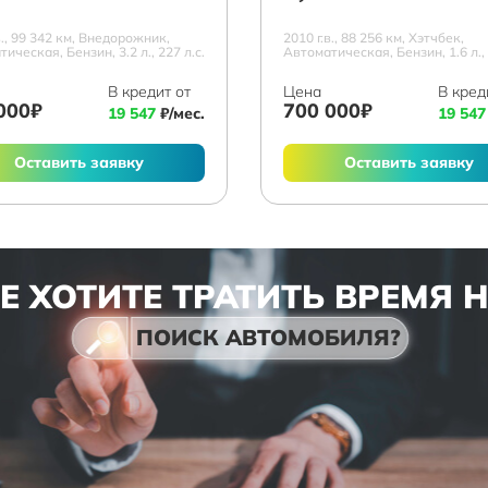
в., 99 342 км, Внедорожник,
2010 г.в., 88 256 км, Хэтчбек,
ическая, Бензин, 3.2 л., 227 л.с.
Автоматическая, Бензин, 1.6 л., 
В кредит от
Цена
В кред
000₽
700 000₽
19 547
₽/мес.
19 547
Оставить заявку
Оставить заявку
Е ХОТИТЕ ТРАТИТЬ ВРЕМЯ 
ПОИСК АВТОМОБИЛЯ?