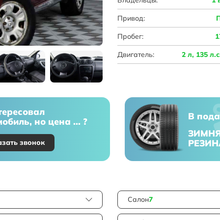
Привод:
Пробег:
1
Двигатель:
2 л, 135 л.
тересовал
В пода
обиль, но цена ... ?
ЗИМН
РЕЗИН
азать звонок
Салон
7