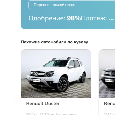
Первоначальной взнос
Одобрение:
98%
Платеж:
...
Похожие автомобили по кузову
Renault Duster
Rena
2020 г.в., 31 378 км, Внедорожник,
2019 г.