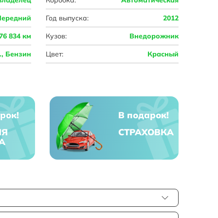
Передний
Год выпуска:
2012
76 834 км
Кузов:
Внедорожник
с., Бензин
Цвет:
Красный
рок!
В подарок!
ЯЯ
СТРАХОВКА
А