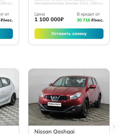
149 л.с.
Автоматическая, Бензин, 2.0 л., 149 л.с.
ит от
Цена
В кредит от
1 100 000₽
₽/мес.
30 716
₽/мес.
Оставить заявку
Nissan Qashqai