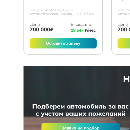
2019 г.в., 41 473 км, Седан,
2011 г.
Автоматическая, Бензин, 1.6 л., 87 л.с.
Автомат
Цена
В кредит от
Цена
700 000₽
700 
19 547
₽/мес.
Оставить заявку
Н
Подберем автомобиль за вас
с учетом ваших пожеланий
Заявка на подбор