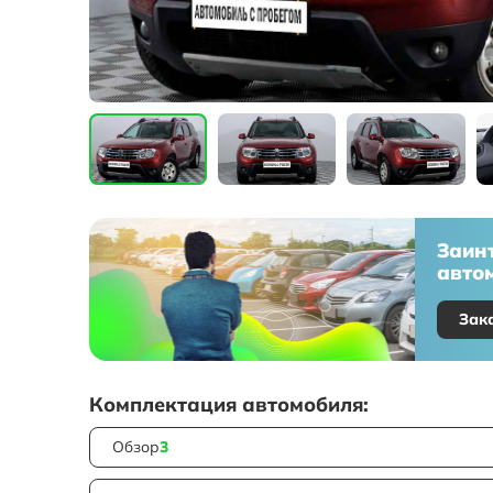
Заин
автом
Зак
Комплектация автомобиля:
Обзор
3