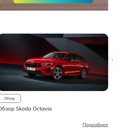
Обзор
Ново
Обзор Skoda Octavia
Рынок
стано
Подробнее