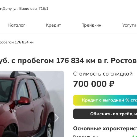
а-Дону, ул. Вавилова, 71Б/1
Каталог
Кредит
Трейд-ин
Услуги
робегом 176 834 км
уб. с пробегом 176 834 км в г. Рост
Стоимость со скидкой
700 000 ₽
Кредит с выгодной % ст
Обменять по трейд-
Основные характерис
Владельцы:
1 