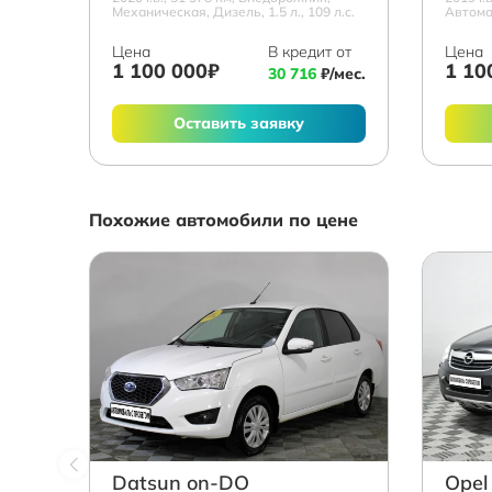
Механическая, Дизель, 1.5 л., 109 л.с.
Автомат
Цена
В кредит от
Цена
1 100 000₽
1 10
30 716
₽/мес.
Оставить заявку
Похожие автомобили по цене
Datsun on-DO
Opel