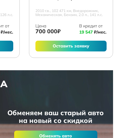
2010 г.в., 102 471 км, Внедорожник,
126 л.с.
Механическая, Бензин, 2.0 л., 141 л.с.
ит от
Цена
В кредит от
700 000₽
₽/мес.
19 547
₽/мес.
Оставить заявку
НА
Обменяем ваш старый авто
на новый со скидкой
Обменять авто