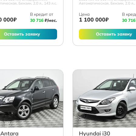
ическая, Бензин, 2.0 л., 143 л.с.
Автоматическая, Бензин, 2.0 л., 
В кредит от
Цена
В кред
0 000₽
1 100 000₽
30 716
₽/мес.
30 716
Оставить заявку
Оставить заявку
 Antara
Hyundai i30