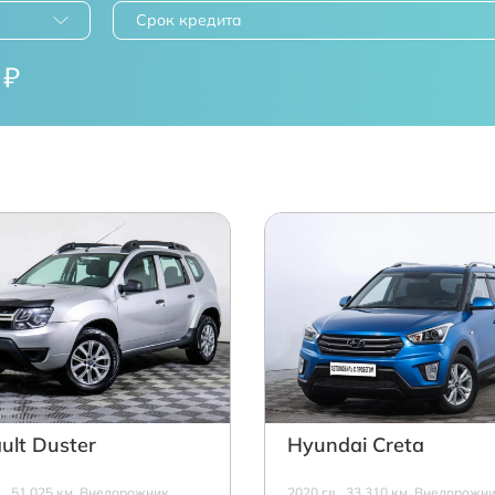
Срок кредита
₽
ult Duster
Hyundai Creta
в., 51 025 км, Внедорожник,
2020 г.в., 33 310 км, Внедорожни