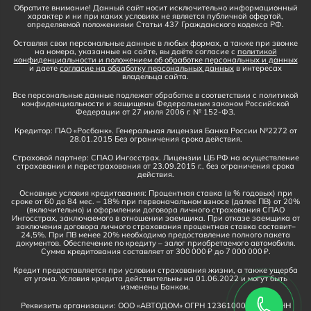
Обратите внимание! Данный сайт носит исключительно информационный
характер и ни при каких условиях не является публичной офертой,
определяемой положениями Статьи 437 Гражданского кодекса РФ.
Оставляя свои персональные данные в любых формах, а также при звонке
на номера, указанные на сайте, вы даёте согласие с
политикой
конфиденциальности и положением об обработке персональных и данных
и даете
согласие на обработку персональных данных
в интересах
владельца сайта.
Все персональные данные подлежат обработке в соответствии с политикой
конфиденциальности и защищены Федеральным законом Российской
Федерации от 27 июля 2006 г. № 152-ФЗ.
Кредитор: ПАО «Росбанк». Генеральная лицензия Банка России №2272 от
28.01.2015 Без ограничения срока действия.
Страховой партнер: СПАО Ингосстрах. Лицензии ЦБ РФ на осуществление
страхования и перестрахования от 23.09.2015 г., без ограничения срока
действия.
Основные условия кредитования: Процентная ставка (в % годовых) при
сроке от 60 до 84 мес. – 18% при первоначальном взносе (далее ПВ) от 20%
(включительно) и оформлении договора личного страхования СПАО
Ингосстрах, заключаемого в отношении заемщика. При отказе заемщика от
заключения договора личного страхования процентная ставка составит–
24,5%. При ПВ менее 20% необходимо предоставление полного пакета
документов. Обеспечение по кредиту – залог приобретаемого автомобиля.
Сумма кредитования составляет от 300 000 ₽ до 7 000 000 ₽.
Кредит предоставляется при условии страхования жизни, а также ущерба
от угона. Условия кредита действительны на 01.06.2022 и могут быть
изменены Банком.
Реквизиты организации: ООО «АВТОДОМ» ОГРН 1236100016910, ИНН