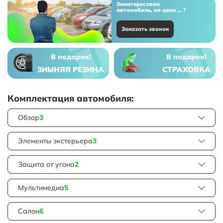
Заинтересовал
автомобиль, но цена ... ?
Заказать звонок
В подарок!
В подарок!
ЗИМНЯЯ РЕЗИНА
СТРАХОВКА
Комплектация автомобиля:
Обзор
3
Элементы экстерьера
3
Защита от угона
2
Мультимедиа
5
Салон
6