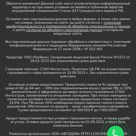
Обратите внимание! Данный сайт носит исключительно информационный
характер и ни при каких условиях не является публичной офертой,
определяемой положениями Статьи 437 Гражданского кодекса РФ.
Оставляя свои персональные данные в любых формах, а также при звонке
на номера, указанные на сайте, вы даёте согласие с
политикой
конфиденциальности и положением об обработке персональных и данных
и даете
согласие на обработку персональных данных
в интересах
владельца сайта.
Все персональные данные подлежат обработке в соответствии с политикой
конфиденциальности и защищены Федеральным законом Российской
Федерации от 27 июля 2006 г. № 152-ФЗ.
Кредитор: ПАО «Росбанк». Генеральная лицензия Банка России №2272 от
28.01.2015 Без ограничения срока действия.
Страховой партнер: СПАО Ингосстрах. Лицензии ЦБ РФ на осуществление
страхования и перестрахования от 23.09.2015 г., без ограничения срока
действия.
Основные условия кредитования: Процентная ставка (в % годовых) при
сроке от 60 до 84 мес. – 18% при первоначальном взносе (далее ПВ) от 20%
(включительно) и оформлении договора личного страхования СПАО
Ингосстрах, заключаемого в отношении заемщика. При отказе заемщика от
заключения договора личного страхования процентная ставка составит–
24,5%. При ПВ менее 20% необходимо предоставление полного пакета
документов. Обеспечение по кредиту – залог приобретаемого автомобиля.
Сумма кредитования составляет от 300 000 ₽ до 7 000 000 ₽.
Кредит предоставляется при условии страхования жизни, а также ущерба
от угона. Условия кредита действительны на 01.06.2022 и могут быть
изменены Банком.
Реквизиты организации: ООО «АВТОДОМ» ОГРН 1236100016910, ИНН