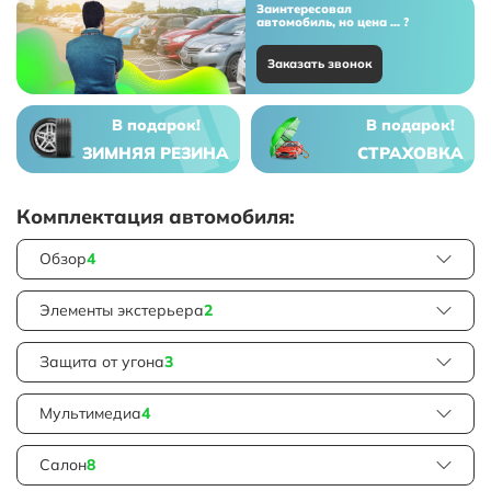
Заинтересовал
автомобиль, но цена ... ?
Заказать звонок
В подарок!
В подарок!
ЗИМНЯЯ РЕЗИНА
СТРАХОВКА
Комплектация автомобиля:
Обзор
4
Элементы экстерьера
2
Защита от угона
3
Мультимедиа
4
Салон
8