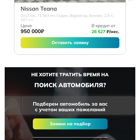
Nissan Teana
2013 г.в., 71 563 км, Седан, Вариатор, Бензин, 2.5 л.,
167 л.с.
Цена
В кредит от
950 000₽
26 527
₽/мес.
Оставить заявку
НЕ ХОТИТЕ ТРАТИТЬ ВРЕМЯ НА
ПОИСК АВТОМОБИЛЯ?
Подберем автомобиль за вас
с учетом ваших пожеланий
Заявка на подбор