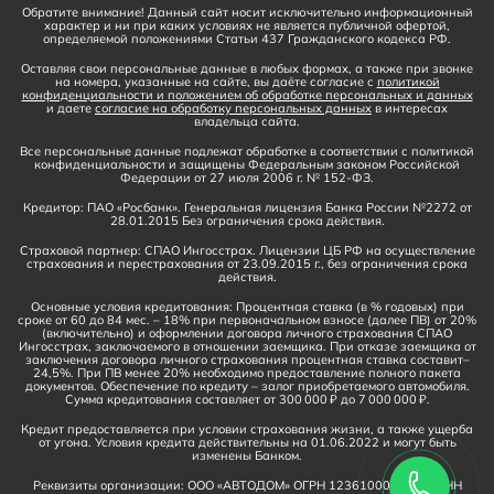
Обратите внимание! Данный сайт носит исключительно информационный
характер и ни при каких условиях не является публичной офертой,
определяемой положениями Статьи 437 Гражданского кодекса РФ.
Оставляя свои персональные данные в любых формах, а также при звонке
на номера, указанные на сайте, вы даёте согласие с
политикой
конфиденциальности и положением об обработке персональных и данных
и даете
согласие на обработку персональных данных
в интересах
владельца сайта.
Все персональные данные подлежат обработке в соответствии с политикой
конфиденциальности и защищены Федеральным законом Российской
Федерации от 27 июля 2006 г. № 152-ФЗ.
Кредитор: ПАО «Росбанк». Генеральная лицензия Банка России №2272 от
28.01.2015 Без ограничения срока действия.
Страховой партнер: СПАО Ингосстрах. Лицензии ЦБ РФ на осуществление
страхования и перестрахования от 23.09.2015 г., без ограничения срока
действия.
Основные условия кредитования: Процентная ставка (в % годовых) при
сроке от 60 до 84 мес. – 18% при первоначальном взносе (далее ПВ) от 20%
(включительно) и оформлении договора личного страхования СПАО
Ингосстрах, заключаемого в отношении заемщика. При отказе заемщика от
заключения договора личного страхования процентная ставка составит–
24,5%. При ПВ менее 20% необходимо предоставление полного пакета
документов. Обеспечение по кредиту – залог приобретаемого автомобиля.
Сумма кредитования составляет от 300 000 ₽ до 7 000 000 ₽.
Кредит предоставляется при условии страхования жизни, а также ущерба
от угона. Условия кредита действительны на 01.06.2022 и могут быть
изменены Банком.
Реквизиты организации: ООО «АВТОДОМ» ОГРН 1236100016910, ИНН