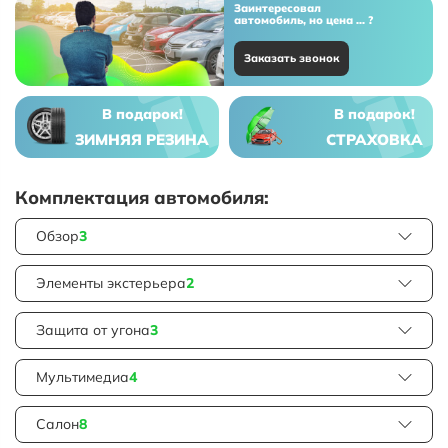
Заинтересовал
автомобиль, но цена ... ?
Заказать звонок
В подарок!
В подарок!
ЗИМНЯЯ РЕЗИНА
СТРАХОВКА
Комплектация автомобиля:
Обзор
3
Элементы экстерьера
2
Защита от угона
3
Мультимедиа
4
Салон
8