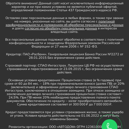
Обратите внимание! Данный сайт носит исключительно информационный
характер и ни при каких условиях не является публичной офертой,
определяемой положениями Статьи 437 Гражданского кодекса РФ.
Оставляя свои персональные данные в любых формах, а также при звонке
на номера, указанные на сайте, вы даёте согласие с
политикой
конфиденциальности и положением об обработке персональных и данных
и даете
согласие на обработку персональных данных
в интересах
владельца сайта.
Все персональные данные подлежат обработке в соответствии с политикой
конфиденциальности и защищены Федеральным законом Российской
Федерации от 27 июля 2006 г. № 152-ФЗ.
Кредитор: ПАО «Росбанк». Генеральная лицензия Банка России №2272 от
28.01.2015 Без ограничения срока действия.
Страховой партнер: СПАО Ингосстрах. Лицензии ЦБ РФ на осуществление
страхования и перестрахования от 23.09.2015 г., без ограничения срока
действия.
Основные условия кредитования: Процентная ставка (в % годовых) при
сроке от 60 до 84 мес. – 18% при первоначальном взносе (далее ПВ) от 20%
(включительно) и оформлении договора личного страхования СПАО
Ингосстрах, заключаемого в отношении заемщика. При отказе заемщика от
заключения договора личного страхования процентная ставка составит–
24,5%. При ПВ менее 20% необходимо предоставление полного пакета
документов. Обеспечение по кредиту – залог приобретаемого автомобиля.
Сумма кредитования составляет от 300 000 ₽ до 7 000 000 ₽.
Кредит предоставляется при условии страхования жизни, а также ущерба
от угона. Условия кредита действительны на 01.06.2022 и могут быть
изменены Банком.
Реквизиты организации: ООО «АВТОДОМ» ОГРН 1236100016910, ИНН