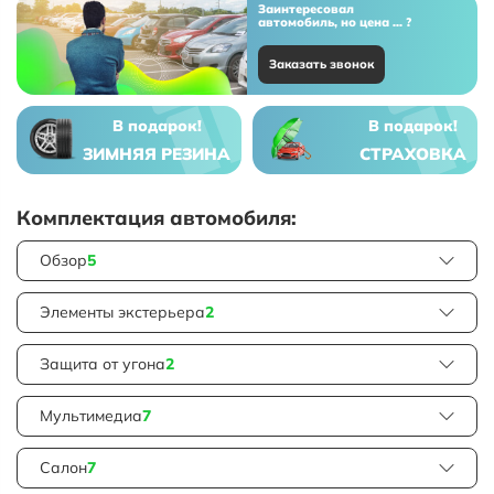
Заинтересовал
автомобиль, но цена ... ?
Заказать звонок
В подарок!
В подарок!
ЗИМНЯЯ РЕЗИНА
СТРАХОВКА
Комплектация автомобиля:
Обзор
5
Элементы экстерьера
2
Защита от угона
2
Мультимедиа
7
Салон
7