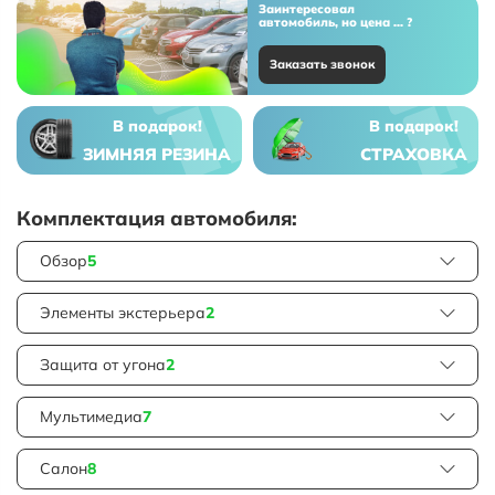
Заинтересовал
автомобиль, но цена ... ?
Заказать звонок
В подарок!
В подарок!
ЗИМНЯЯ РЕЗИНА
СТРАХОВКА
Комплектация автомобиля:
Обзор
5
Элементы экстерьера
2
Защита от угона
2
Мультимедиа
7
Салон
8