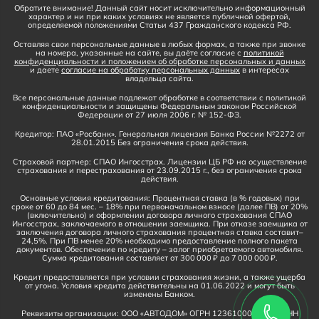
Обратите внимание! Данный сайт носит исключительно информационный
характер и ни при каких условиях не является публичной офертой,
определяемой положениями Статьи 437 Гражданского кодекса РФ.
Оставляя свои персональные данные в любых формах, а также при звонке
на номера, указанные на сайте, вы даёте согласие с
политикой
конфиденциальности и положением об обработке персональных и данных
и даете
согласие на обработку персональных данных
в интересах
владельца сайта.
Все персональные данные подлежат обработке в соответствии с политикой
конфиденциальности и защищены Федеральным законом Российской
Федерации от 27 июля 2006 г. № 152-ФЗ.
Кредитор: ПАО «Росбанк». Генеральная лицензия Банка России №2272 от
28.01.2015 Без ограничения срока действия.
Страховой партнер: СПАО Ингосстрах. Лицензии ЦБ РФ на осуществление
страхования и перестрахования от 23.09.2015 г., без ограничения срока
действия.
Основные условия кредитования: Процентная ставка (в % годовых) при
сроке от 60 до 84 мес. – 18% при первоначальном взносе (далее ПВ) от 20%
(включительно) и оформлении договора личного страхования СПАО
Ингосстрах, заключаемого в отношении заемщика. При отказе заемщика от
заключения договора личного страхования процентная ставка составит–
24,5%. При ПВ менее 20% необходимо предоставление полного пакета
документов. Обеспечение по кредиту – залог приобретаемого автомобиля.
Сумма кредитования составляет от 300 000 ₽ до 7 000 000 ₽.
Кредит предоставляется при условии страхования жизни, а также ущерба
от угона. Условия кредита действительны на 01.06.2022 и могут быть
изменены Банком.
Реквизиты организации: ООО «АВТОДОМ» ОГРН 1236100016910, ИНН