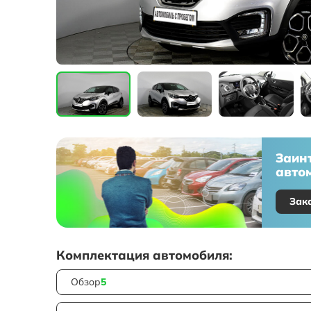
Заин
автом
Зак
Комплектация автомобиля:
Обзор
5