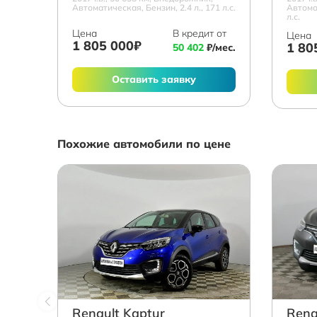
Автоматическая, Бензин, 2.4 л., 171 л.с.
Автомат
л.с.
Цена
В кредит от
Цена
1 805 000₽
1 80
50 402
₽/мес.
Оставить заявку
Похожие автомобили по цене
Renault Kaptur
Rena