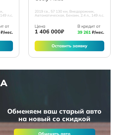
к,
2019 г.в., 57 130 км, Внедорожник,
149 л.с.
Автоматическая, Бензин, 2.4 л., 149 л.с.
ит от
Цена
В кредит от
1 406 000₽
₽/мес.
39 261
₽/мес.
Оставить заявку
НА
Обменяем ваш старый авто
на новый со скидкой
Обменять авто