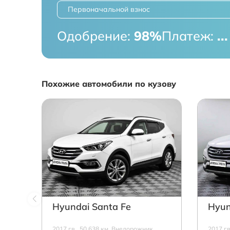
Первоначальной взнос
Одобрение:
98%
Платеж:
...
Похожие автомобили по кузову
Hyundai Santa Fe
Hyun
2017 г.в., 50 638 км, Внедорожник,
2017 г.