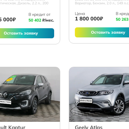
ическая, Дизель, 2.2 л., 200
Вариатор, Бензин, 2.0 л., 149 л.с
Цена
В кред
В кредит от
1 800 000₽
5 000₽
50 263
50 402
₽/мес.
Оставить заявку
Оставить заявку
ult Kaptur
Geely Atlas