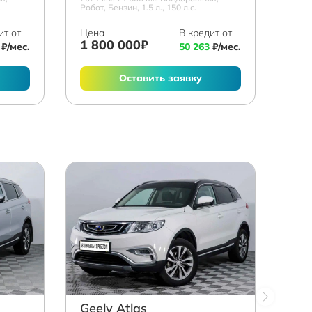
.
Робот, Бензин, 1.5 л., 150 л.с.
ит от
Цена
В кредит от
1 800 000₽
₽/мес.
50 263
₽/мес.
Оставить заявку
Geely Atlas