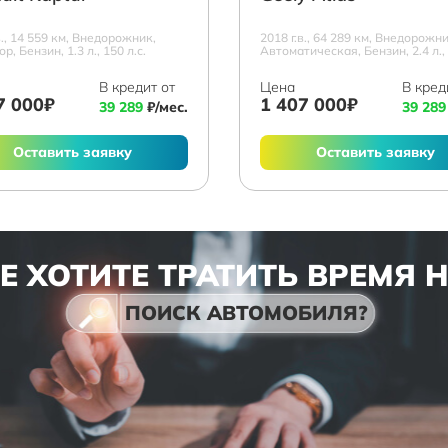
в., 14 559 км, Внедорожник,
2018 г.в., 64 289 км, Внедорожни
р, Бензин, 1.3 л., 150 л.с.
Автоматическая, Бензин, 2.4 л., 
В кредит от
Цена
В кред
7 000₽
1 407 000₽
39 289
₽/мес.
39 289
Оставить заявку
Оставить заявку
Е ХОТИТЕ ТРАТИТЬ ВРЕМЯ 
ПОИСК АВТОМОБИЛЯ?