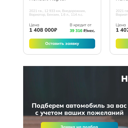
2021 г.в., 12 933 км, Внедорожник,
2021 г.
Вариатор, Бензин, 1.6 л., 114 л.с.
Вариато
Цена
В кредит от
Цена
1 408 000₽
1 40
39 316
₽/мес.
Оставить заявку
Н
Подберем автомобиль за вас
с учетом ваших пожеланий
Заявка на подбор