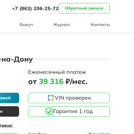
+7 (863) 206-25-72
Обратный звонок
Выкуп
Журнал
Контакты
в-на-Дону
Ежемесячный платеж
от
39 316
₽/мес.
VIN проверен
авкой
Гарантия 1 год
ин
тики:
владелец
Коробка:
Вариатор