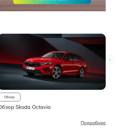
Обзор
Ново
Обзор Skoda Octavia
Рынок
стано
Подробнее