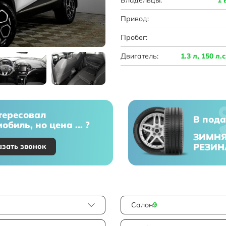
Привод:
Пробег:
Двигатель:
1.3 л, 150 л.
тересовал
В пода
обиль, но цена ... ?
ЗИМН
РЕЗИН
азать звонок
Салон
9