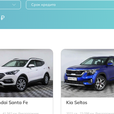
Срок кредита
₽
dai Santa Fe
Kia Seltos
в., 41 562 км, Внедорожник,
2021 г.в., 23 098 км, Внедорожни