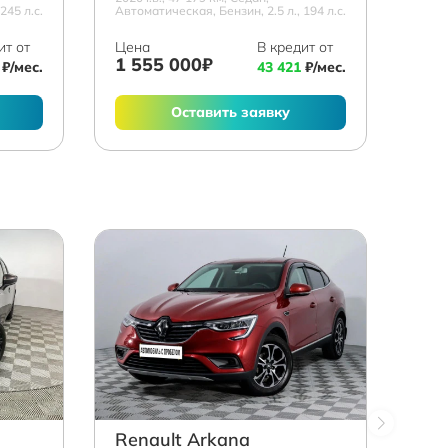
245 л.с.
Автоматическая, Бензин, 2.5 л., 194 л.с.
ит от
Цена
В кредит от
1 555 000₽
₽/мес.
43 421
₽/мес.
Оставить заявку
Renault Arkana