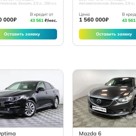
ическая, Бензин, 2.0 л., 150 л.с.
Автоматическая, Бензин, 2.0 л., 
В кредит от
Цена
В кред
0 000₽
1 560 000₽
43 561
₽/мес.
43 561
Оставить заявку
Оставить заявку
Optima
Mazda 6