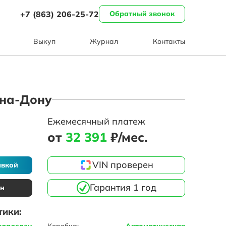
+7 (863) 206-25-72
Обратный звонок
Выкуп
Журнал
Контакты
в-на-Дону
Ежемесячный платеж
от
32 391
₽/мес.
VIN проверен
авкой
Гарантия 1 год
ин
тики:
владелец
Коробка:
Автоматическая