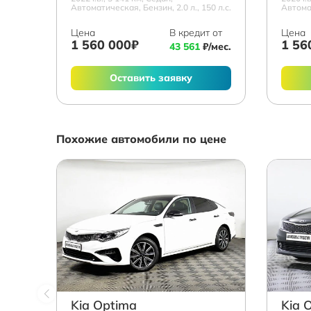
Автоматическая, Бензин, 2.0 л., 150 л.с.
Автомат
Цена
В кредит от
Цена
1 560 000₽
1 56
43 561
₽/мес.
Оставить заявку
Похожие автомобили по цене
Kia Optima
Kia 