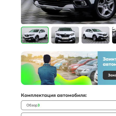
Заин
автом
Зак
Комплектация автомобиля:
Обзор
3