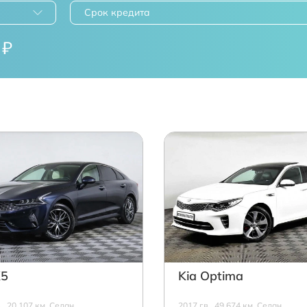
Срок кредита
₽
K5
Kia Optima
в., 20 107 км, Седан,
2017 г.в., 49 674 км, Седан,