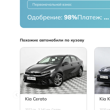
Первоначальной взнос
Одобрение:
98%
Платеж:
...
Похожие автомобили по кузову
Kia Cerato
Kia 
2022 г.в., 3 141 км, Седан,
2020 г.