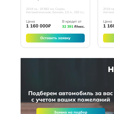
2019 г.в., 18 882 км, Седан,
2018 г.
Автоматическая, Бензин, 2.0 л., 150 л.с.
Автомат
Цена
В кредит от
Цена
1 160 000₽
1 16
32 391
₽/мес.
Оставить заявку
Н
Подберем автомобиль за вас
с учетом ваших пожеланий
Заявка на подбор