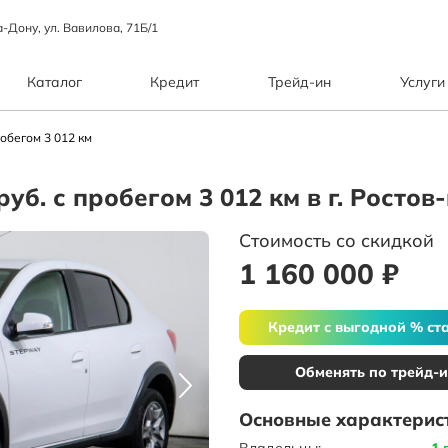
а-Дону, ул. Вавилова, 71Б/1
Каталог
Кредит
Трейд-ин
Услуги
обегом 3 012 км
руб. с пробегом 3 012 км в г. Росто
Стоимость со скидкой
1 160 000 ₽
Кредит с выгодной % ст
Обменять по трейд-
Основные характерис
Владельцы:
1 