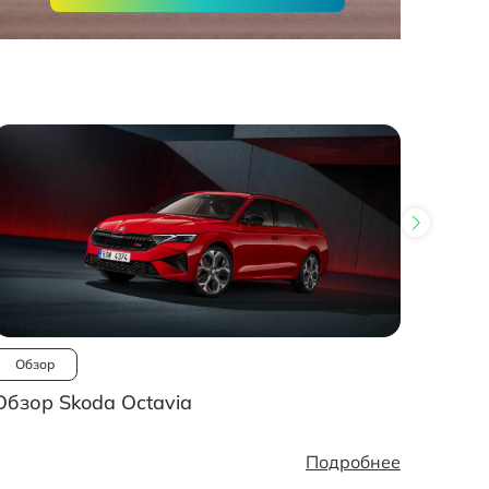
Обзор
Ново
Обзор Skoda Octavia
Рынок
стано
Подробнее