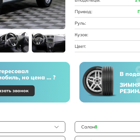
Привод:
Руль:
Кузов:
Цвет:
тересовал
В пода
обиль, но цена ... ?
ЗИМН
РЕЗИН
азать звонок
Салон
8