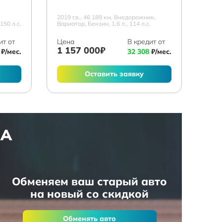
2019 г.в., 46 189 км, Внедорожник,
150 л.с.
Вариатор, Бензин, 1.6 л., 114 л.с.
ит от
Цена
В кредит от
1 157 000₽
₽/мес.
32 308
₽/мес.
Оставить заявку
НА
Обменяем ваш старый авто
на новый со скидкой
Обменять авто